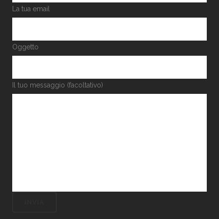
La tua email
Oggetto
Il tuo messaggio (facoltativo)