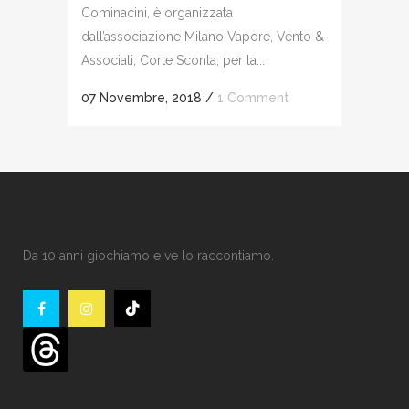
Cominacini, è organizzata
dall’associazione Milano Vapore, Vento &
Associati, Corte Sconta, per la...
07 Novembre, 2018
/
1 Comment
Da 10 anni giochiamo e ve lo raccontiamo.