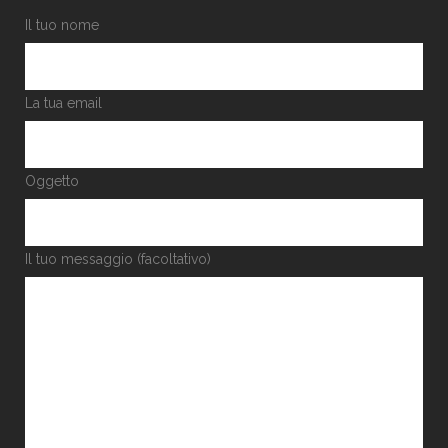
Il tuo nome
La tua email
Oggetto
Il tuo messaggio (facoltativo)