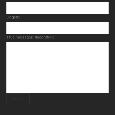
Oggetto
Il tuo messaggio (facoltativo)