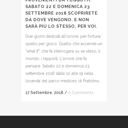
SABATO 22 E DOMENICA 23
SETTEMBRE 2018 SCOPRIRETE
DA DOVE VENGONO. E NON
SARÀ PIÙ LO STESSO, PER VOI.
Due giorni dedicati all'orrore, per fortuna
quello per gioco. Quello che accende un
"what if", che fa interrogare su se stessi, il
mondo, i rapporti. L'orrore che fa
pensare. Sabato 22 e domenica 23
settembre 2018 dalle 10 alle 19 nella
locanda del parco mediceo di Pratolino...
17 Settembre, 2018
/
0 Comments