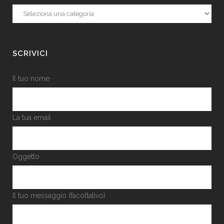
Categorie
SCRIVICI
Il tuo nome
La tua email
Oggetto
Il tuo messaggio (facoltativo)