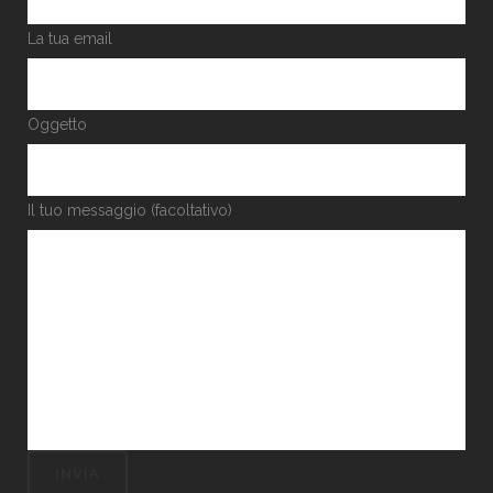
La tua email
Oggetto
Il tuo messaggio (facoltativo)