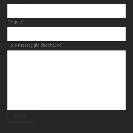
Oggetto
Il tuo messaggio (facoltativo)