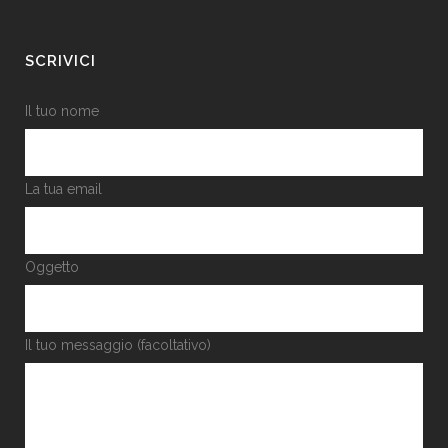
SCRIVICI
Il tuo nome
La tua email
Oggetto
Il tuo messaggio (facoltativo)