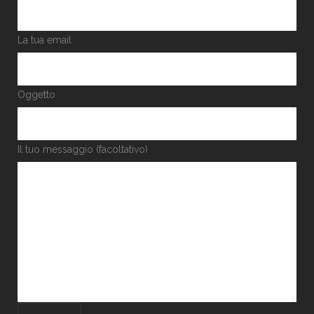
La tua email
Oggetto
Il tuo messaggio (facoltativo)