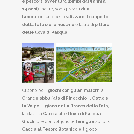
e percorsi avventura (bimbi dai 5 anni ai
14 anni)
. Inoltre, sono previsti
due
laboratori
: uno per
realizzare il cappello
della fata o di pinocchio
e l’altro di
pittura
delle uova di Pasqua
.
Ci sono poi i
giochi con gli animatori
: la
Grande abbuffata di Pinocchio
, il
Gatto e
la Volpe
, il
gioco della Brocca della Fata
,
la classica
Caccia alle Uova di Pasqua
.
Giochi
che coinvolgono le
famiglie
sono la
Caccia al Tesoro Botanico
e il gioco