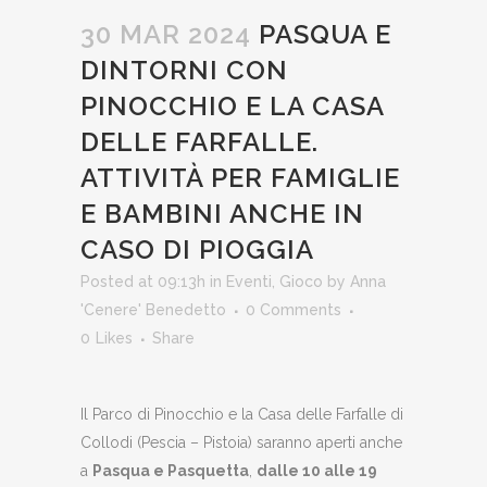
30 MAR 2024
PASQUA E
DINTORNI CON
PINOCCHIO E LA CASA
DELLE FARFALLE.
ATTIVITÀ PER FAMIGLIE
E BAMBINI ANCHE IN
CASO DI PIOGGIA
Posted at 09:13h
in
Eventi
,
Gioco
by
Anna
'Cenere' Benedetto
0 Comments
0
Likes
Share
Il Parco di Pinocchio e la Casa delle Farfalle di
Collodi (Pescia – Pistoia) saranno aperti anche
a
Pasqua e Pasquetta
,
dalle 10 alle 19