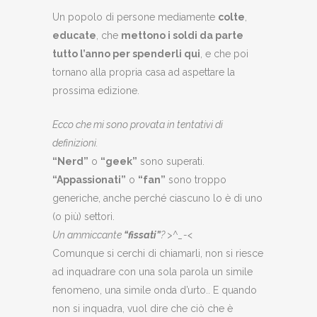
Un popolo di persone mediamente
colte
,
educate
, che
mettono i soldi da parte
tutto l’anno per spenderli qui
, e che poi
tornano alla propria casa ad aspettare la
prossima edizione.
Ecco che mi sono provata in tentativi di
definizioni.
“Nerd”
o
“geek”
sono superati.
“Appassionati”
o
“fan”
sono troppo
generiche, anche perché ciascuno lo è di uno
(o più) settori.
Un ammiccante
“fissati”
? >^_-<
Comunque si cerchi di chiamarli, non si riesce
ad inquadrare con una sola parola un simile
fenomeno, una simile onda d’urto.. E quando
non si inquadra, vuol dire che ciò che è