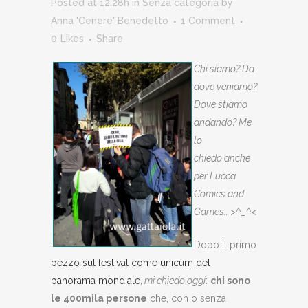
Posted at 12:28h
in
Senza categoria
by
Anna 'Cenere' Benedetto
1 Comment
0
Likes
Share
Chi siamo? Da
dove veniamo?
Dove stiamo
andando? Me
lo
chiedo anche
per Lucca
Comics and
Games.. >^_^<
Dopo il primo
pezzo sul festival come unicum del
panorama mondiale
,
mi chiedo oggi
:
chi sono
le 400mila persone
che, con o senza