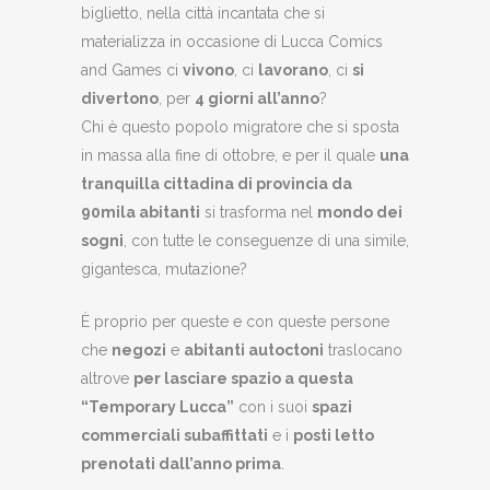
biglietto, nella città incantata che si
materializza in occasione di Lucca Comics
and Games ci
vivono
, ci
lavorano
, ci
si
divertono
, per
4 giorni all’anno
?
Chi è questo popolo migratore che si sposta
in massa alla fine di ottobre, e per il quale
una
tranquilla cittadina di provincia da
90mila abitanti
si trasforma nel
mondo dei
sogni
, con tutte le conseguenze di una simile,
gigantesca, mutazione?
È proprio per queste e con queste persone
che
negozi
e
abitanti autoctoni
traslocano
altrove
per lasciare spazio a questa
“Temporary Lucca”
con i suoi
spazi
commerciali subaffittati
e i
posti letto
prenotati dall’anno prima
.