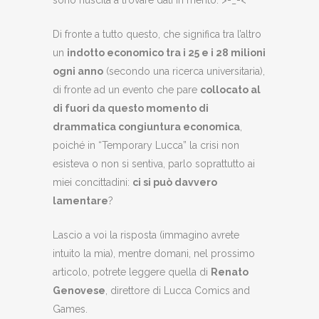
sono riuscita a trovare dati in merito. >-_-<
Di fronte a tutto questo, che significa tra l’altro
un
indotto economico tra i 25 e i 28 milioni
ogni anno
(secondo una ricerca universitaria),
di fronte ad un evento che pare
collocato al
di fuori da questo momento di
drammatica congiuntura economica
,
poiché in “Temporary Lucca” la crisi non
esisteva o non si sentiva, parlo soprattutto ai
miei concittadini:
ci si può davvero
lamentare
?
Lascio a voi la risposta (immagino avrete
intuito la mia), mentre domani, nel prossimo
articolo, potrete leggere quella di
Renato
Genovese
, direttore di Lucca Comics and
Games.