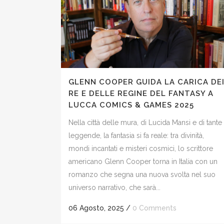
GLENN COOPER GUIDA LA CARICA DE
RE E DELLE REGINE DEL FANTASY A
LUCCA COMICS & GAMES 2025
Nella città delle mura, di Lucida Mansi e di tante
leggende, la fantasia si fa reale: tra divinità,
mondi incantati e misteri cosmici, lo scrittore
americano Glenn Cooper torna in Italia con un
romanzo che segna una nuova svolta nel suo
universo narrativo, che sarà...
06 Agosto, 2025
/
0 Comments