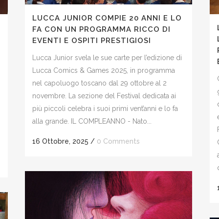
LUCCA JUNIOR COMPIE 20 ANNI E LO
FA CON UN PROGRAMMA RICCO DI
EVENTI E OSPITI PRESTIGIOSI
Lucca Junior svela le sue carte per l’edizione di
Lucca Comics & Games 2025, in programma
nel capoluogo toscano dal 29 ottobre al 2
novembre. La sezione del Festival dedicata ai
più piccoli celebra i suoi primi vent’anni e lo fa
alla grande. IL COMPLEANNO - Nato...
16 Ottobre, 2025
/
0 Comments