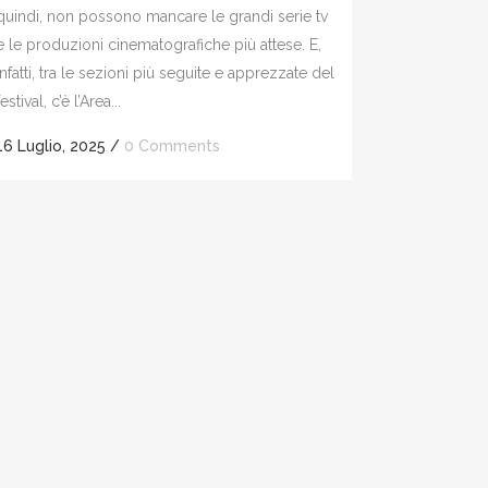
quindi, non possono mancare le grandi serie tv
e le produzioni cinematografiche più attese. E,
infatti, tra le sezioni più seguite e apprezzate del
festival, c’è l’Area...
16 Luglio, 2025
/
0 Comments