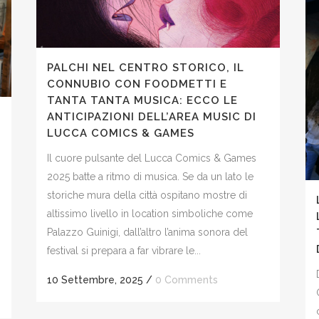
PALCHI NEL CENTRO STORICO, IL
CONNUBIO CON FOODMETTI E
TANTA TANTA MUSICA: ECCO LE
ANTICIPAZIONI DELL’AREA MUSIC DI
I
LUCCA COMICS & GAMES
Il cuore pulsante del Lucca Comics & Games
2025 batte a ritmo di musica. Se da un lato le
storiche mura della città ospitano mostre di
altissimo livello in location simboliche come
Palazzo Guinigi, dall’altro l’anima sonora del
festival si prepara a far vibrare le...
10 Settembre, 2025
/
0 Comments