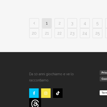
1
2
3
4
5
20
21
22
23
24
25
Priv
Da 10 anni giochiamo e ve lo
Cook
raccontiamo.
Term