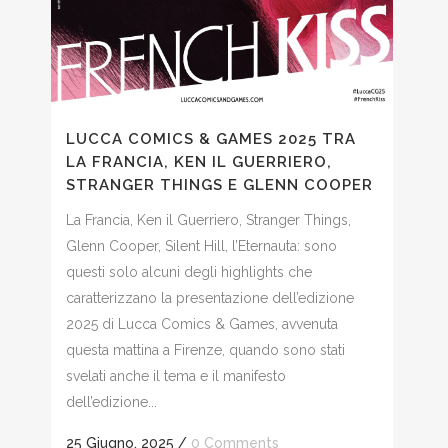
LUCCA COMICS & GAMES 2025 TRA
LA FRANCIA, KEN IL GUERRIERO,
STRANGER THINGS E GLENN COOPER
La Francia, Ken il Guerriero, Stranger Things,
Glenn Cooper, Silent Hill, l’Eternauta: sono
questi solo alcuni degli highlights che
caratterizzano la presentazione dell’edizione
2025 di Lucca Comics & Games, avvenuta
questa mattina a Firenze, quando sono stati
svelati anche il tema e il manifesto
dell’edizione...
25 Giugno, 2025
/
0 Comments