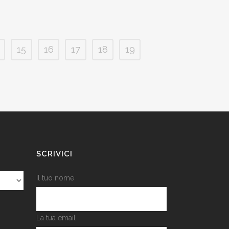
15
16
17
18
19
SCRIVICI
Il tuo nome
La tua email