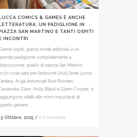
LUCCA COMICS & GAMES È ANCHE
LETTERATURA: UN PADIGLIONE IN
PIAZZA SAN MARTINO E TANTI OSPITI
E INCONTRI
Grandi ospiti, grandi novità editoriali e un
grande padiglione completamente a
disposizione, quello di piazza San Martino:
ecco cosa sarà per l’edizione 2025 l’area Lucca
Fantasy. Ai già annunciati Rick Riordan,
Cassandra Clare, Holly Black e Glenn Cooper, si
aggiungono infatti altri nomi importanti di
questo genere...
15 Ottobre, 2025
/
0 Comments