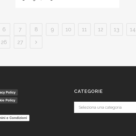
6
7
8
9
10
11
12
13
14
26
27
CATEGORIE
acy Policy
ie Policy
Categorie
ini e Condizioni