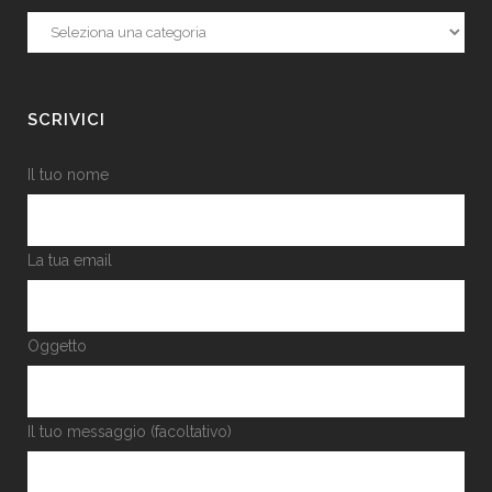
Categorie
SCRIVICI
Il tuo nome
La tua email
Oggetto
Il tuo messaggio (facoltativo)