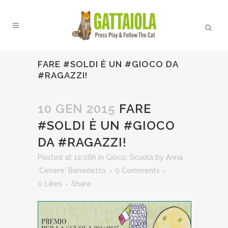
FARE #SOLDI È UN #GIOCO DA
#RAGAZZI!
10 GEN 2015
FARE
#SOLDI È UN #GIOCO
DA #RAGAZZI!
Posted at 12:06h
in
Gioco
,
Scuola
by
Anna
'Cenere' Benedetto
0 Comments
0
Likes
Share