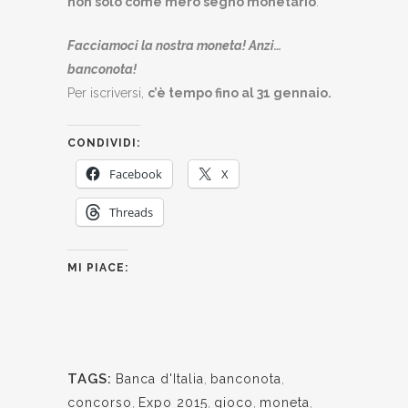
non solo come mero segno monetario
.
Facciamoci la nostra moneta! Anzi…
banconota!
Per iscriversi,
c’è tempo fino al 31 gennaio.
CONDIVIDI:
Facebook
X
Threads
MI PIACE:
TAGS:
Banca d'Italia
,
banconota
,
concorso
,
Expo 2015
,
gioco
,
moneta
,