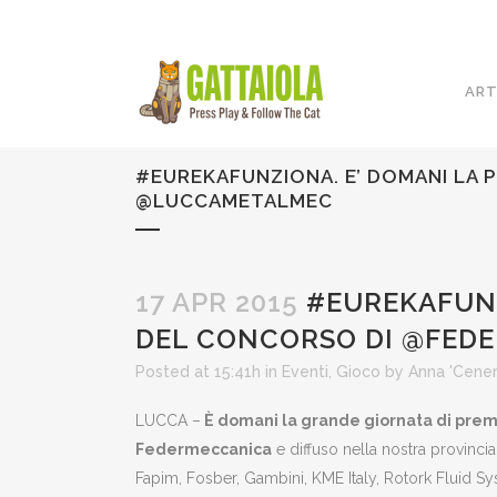
ART
#EUREKAFUNZIONA. E’ DOMANI LA 
@LUCCAMETALMEC
17 APR 2015
#EUREKAFUNZ
DEL CONCORSO DI @FED
Posted at 15:41h
in
Eventi
,
Gioco
by
Anna 'Cene
LUCCA –
È domani la grande giornata di prem
Federmeccanica
e diffuso nella nostra provinci
Fapim, Fosber, Gambini, KME Italy, Rotork Fluid S