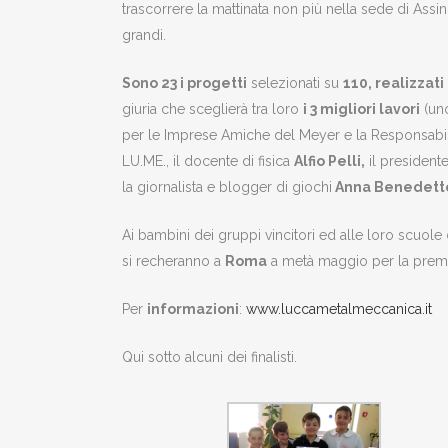
trascorrere la mattinata non più nella sede di Assi
grandi.
Sono 23 i progetti
selezionati su
110, realizzati
giuria che sceglierà tra loro
i 3 migliori lavori
(uno
per le Imprese Amiche del Meyer e la Responsabil
LU.ME., il docente di fisica
Alfio Pelli,
il president
la giornalista e blogger di giochi
Anna Benedett
Ai bambini dei gruppi vincitori ed alle loro scuole
si recheranno a
Roma
a metà maggio per la premia
Per
informazioni
:
www.luccametalmeccanica.it
Qui sotto alcuni dei finalisti.