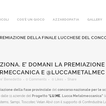
ICOLI
COS’È UN GIOCO
AZZARDOPATIA
GALLERY
PREMIAZIONE DELLA FINALE LUCCHESE DEL CONC
IONA. E’ DOMANI LA PREMIAZIONE
ERMECCANICA E @LUCCAMETALMEC
re' Benedetto
0 Comments
0
Likes
Share
iazione della fase provinciale
del
concorso nazionale per le sc
a dalle 11 aziende del
Progetto
“
LU.ME
. Lucca Metalmeccanica”
(
ystems, Sampi, Toscotec Velan Abv) con il supporto di Confindustria 