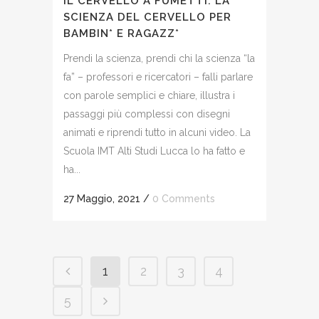
IL CERVELLO A FUMETTI. LA
SCIENZA DEL CERVELLO PER
BAMBIN* E RAGAZZ*
Prendi la scienza, prendi chi la scienza “la
fa” – professori e ricercatori – falli parlare
con parole semplici e chiare, illustra i
passaggi più complessi con disegni
animati e riprendi tutto in alcuni video. La
Scuola IMT Alti Studi Lucca lo ha fatto e
ha...
27 Maggio, 2021
/
0 Comments
1
2
3
4
5