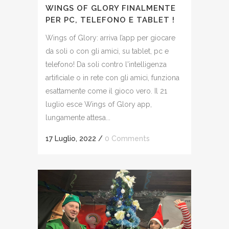
WINGS OF GLORY FINALMENTE
PER PC, TELEFONO E TABLET !
Wings of Glory: arriva l’app per giocare
da soli o con gli amici, su tablet, pc e
telefono! Da soli contro l'intelligenza
artificiale o in rete con gli amici, funziona
esattamente come il gioco vero. Il 21
luglio esce Wings of Glory app,
lungamente attesa...
17 Luglio, 2022
/
0 Comments