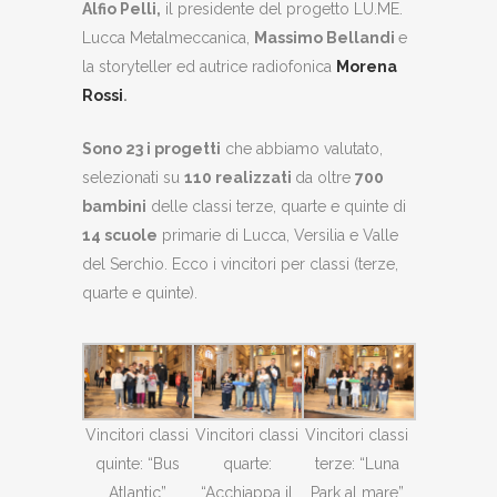
Alfio Pelli,
il presidente del progetto LU.ME.
Lucca Metalmeccanica,
Massimo Bellandi
e
la storyteller ed autrice radiofonica
Morena
Rossi
.
Sono 23 i progetti
che abbiamo valutato,
selezionati su
110 realizzati
da oltre
700
bambini
delle classi terze, quarte e quinte di
14 scuole
primarie di Lucca, Versilia e Valle
del Serchio. Ecco i vincitori per classi (terze,
quarte e quinte).
Vincitori classi
Vincitori classi
Vincitori classi
quinte: “Bus
quarte:
terze: “Luna
Atlantic”
“Acchiappa il
Park al mare”