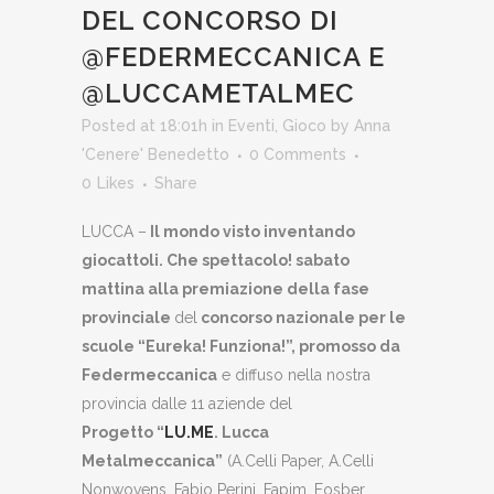
DEL CONCORSO DI
@FEDERMECCANICA E
@LUCCAMETALMEC
Posted at 18:01h
in
Eventi
,
Gioco
by
Anna
'Cenere' Benedetto
0 Comments
0
Likes
Share
LUCCA –
Il mondo visto inventando
giocattoli. Che spettacolo! sabato
mattina alla premiazione della fase
provinciale
del
concorso nazionale per le
scuole “Eureka! Funziona!”, promosso da
Federmeccanica
e diffuso nella nostra
provincia dalle 11 aziende del
Progetto
“
LU.ME
. Lucca
Metalmeccanica”
(A.Celli Paper, A.Celli
Nonwovens, Fabio Perini, Fapim, Fosber,