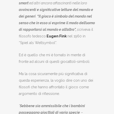
smart
ed altri ancora affascinanti nelle loro
avvincenti e significative letture del mondo e
dei generi
.
“Il gioco è simbolo del mondo nel
senso che in esso si esprime il modo dell’uomo
di rapportarsi al mondo e all’altro”,
s
criveva il
filosofo tedesco
Eugen Fink
nel 1960 in
“Spiel als Weltsymbol”.
Ed è quello che mi è tornato in mente di
fronte ad alcuni di questi giocattoli-simboli.
Ma la cosa sicuramente più significativa di
questa esperienza, la voglio dire con uno dei
filosofi che hanno affrontato il gioco come
argomento di riflessione.
“
Sebbene sia ammissibile che i bambini
posseggano giocttoli di varia specie
–