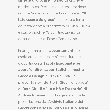
smette di giocare”
, curato da GIONA e
moderato dal Presidente dell’Associazione
nonché Sindaco di Udine Furio Honsell,
“Il
lato oscuro de gioco”
sul delicato tema
dell’azzardopatia organizzato da Uisp, GIONA
e studio giochi e “Giochi tradizionali dal
deserto” a cura di Peace Games Uisp.
In programma tanti
appuntamenti
per
esplorare le molteplici sfaccettature del
gioco, tra cui la
Tavola Esagonale per
approfondire i saperi ludici
, la
mostra
Gioco e Design
di Niek Neuwahl, la
presentazioni dei libri “Giochi di strada”
di Dora Cirulli e “La città e l’azzardo” di
Andrea Giovannucci
. In agenda anche la
presentazione dell’
Archivio Italiano dei
Giochi con Dario De Toffoli e Furio Honsell
,