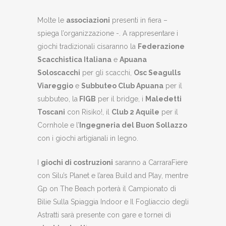
Molte le
associazioni
presenti in fiera –
spiega l’organizzazione -. A rappresentare i
giochi tradizionali cisaranno la
Federazione
Scacchistica Italiana
e
Apuana
Soloscacchi
per gli scacchi,
Osc Seagulls
Viareggio
e
Subbuteo Club Apuana
per il
subbuteo, la
FIGB
per il bridge, i
Maledetti
Toscani
con Risiko!, il
Club 2 Aquile
per il
Cornhole e l’
Ingegneria del Buon Sollazzo
con i giochi artigianali in legno.
I
giochi di costruzioni
saranno a CarraraFiere
con Silu’s Planet e l’area Build and Play, mentre
Gp on The Beach porterà il Campionato di
Bilie Sulla Spiaggia Indoor e Il Fogliaccio degli
Astratti sarà presente con gare e tornei di