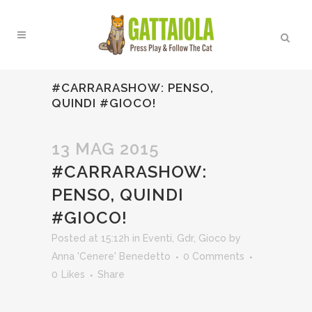
#CARRARASHOW: PENSO,
QUINDI #GIOCO!
13 MAG 2015
#CARRARASHOW:
PENSO, QUINDI
#GIOCO!
Posted at 15:12h
in
Eventi
,
Gdr
,
Gioco
by
Anna 'Cenere' Benedetto
0 Comments
0
Likes
Share