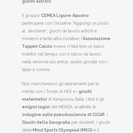
giochi astratt
i.
Il gruppo
CEMEA Ligure-Apuano
parteciperà con l’iniziativa “Aggiungi un posto
al… tavoliere!”, giochi da tavolo antichi e
moderni e tante altre iniziative; l’
Associazione
Tappini Calcio
invece ci farà fare un balzo
indietro nel tempo con il calcio da tavolo
nella versione più antica, quella giocata con i
tappi a corona.
Non mancheranno gli allenamenti per la
mente con i Tornei di HEX e i
giochi
matematici
di Kangourou Italia, i test e gli
enigmi logici
del MENSA, le attività di
indagine sulle pseudoscienze di CICAP
, i
Giochi della Geografia
per studenti, i giochi
delle
Mind Sports Olympiad (MSO)
e il