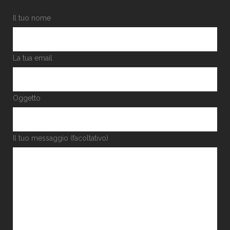
Il tuo nome
La tua email
Oggetto
Il tuo messaggio (facoltativo)