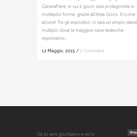
CarraraFiere, in cui il gioco sarà protagonista in
molteplici forme, grazie all'Area Gioco. Eccone
alcune! Tra gli espositori, ci sarà un ampio stand
multiplo dove le maggiori case tedesche
esporranno...
12 Maggio, 2015
/
1 Comment
Priv
Da 10 anni giochiamo e ve lo