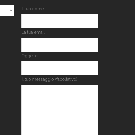
Il tuo nome
La tua email
Oggetto
Il tuo messaggio (facoltativo)