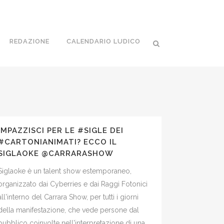
REDAZIONE
CALENDARIO LUDICO
IMPAZZISCI PER LE #SIGLE DEI
#CARTONIANIMATI? ECCO IL
SIGLAOKE @CARRARASHOW
Siglaoke è un talent show estemporaneo,
organizzato dai Cyberries e dai Raggi Fotonici
all'interno del Carrara Show, per tutti i giorni
della manifestazione, che vede persone dal
pubblico coinvolte nell'interpretazione di una