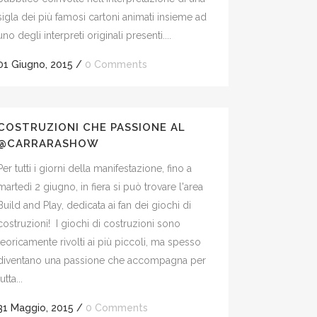
sigla dei più famosi cartoni animati insieme ad
uno degli interpreti originali presenti....
01 Giugno, 2015
/
0 Comments
COSTRUZIONI CHE PASSIONE AL
@CARRARASHOW
Per tutti i giorni della manifestazione, fino a
martedì 2 giugno, in fiera si può trovare l'area
Build and Play, dedicata ai fan dei giochi di
costruzioni! I giochi di costruzioni sono
teoricamente rivolti ai più piccoli, ma spesso
diventano una passione che accompagna per
tutta...
31 Maggio, 2015
/
0 Comments