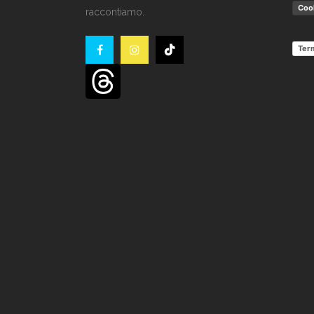
Cook
raccontiamo.
Term