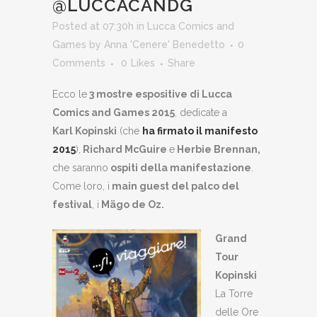
@LUCCACANDG
Posted at 07:30h
in
Lucca Comics and
Games
by
Anna 'Cenere' Benedetto
0
Comments
0
Likes
Share
Ecco le
3 mostre espositive di Lucca
Comics and Games 2015
, dedicate a
Karl Kopinski
(che
ha firmato il manifesto
2015
),
Richard McGuire
e
Herbie Brennan,
che saranno
ospiti della manifestazione
.
Come loro, i
main guest del palco del
festival
, i
Mägo de Oz.
Grand
Tour
Kopinski
La Torre
delle Ore