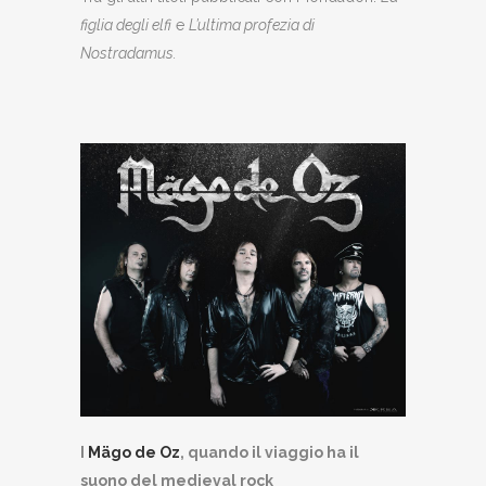
figlia degli elfi
e
L’ultima profezia di
Nostradamus.
I
Mägo de Oz
, quando il viaggio ha il
suono del medieval rock