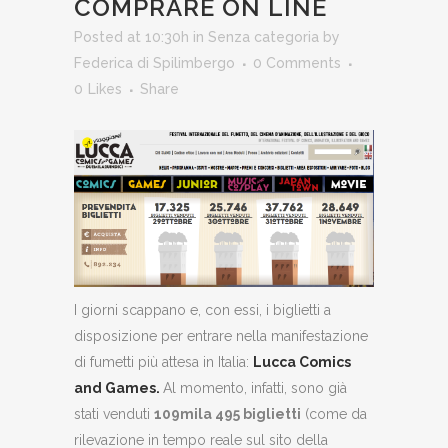
COMPRARE ON LINE
Posted at 10:30h
in
Senza categoria
by
Federica di Spilimbergo
0 Comments
0
Likes
Share
I giorni scappano e, con essi, i biglietti a
disposizione per entrare nella manifestazione
di fumetti più attesa in Italia:
Lucca Comics
and Games.
Al momento, infatti, sono già
stati venduti
109mila 495 biglietti
(come da
rilevazione in tempo reale sul sito della