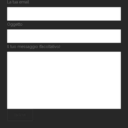
La tua email
Oggetto
Il tuo messaggio (facoltativo)