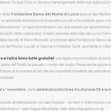
Heaven Gospel Choir e i favolosi riarrangiamenti delle sue sigle più 
m della
Fondazione Banca del Monte di Lucca
(piazza San Martino
ra le splendide animazioni di Emanuele Luzzati e l’incredibile genio cr
Brancaleone”. Un approfondimento con due esperti per approfondire il 
aposaldo della cultura pop. Evento speciale realizzato da Lucca Co
alla nascita di Mario Monicelli, promosse dalla Fondazione Banca de
tore del Museo Luzzati di Genova e Umberto Guidi, giornalista e criti
 e l’altra (sono tutte gratuite)
, una tappa imprescindibile durant
 paste del Pinelli ha passato i confini del nostro Paese anche grazie a
fortuna di incontrare alcuni dei più importanti fumettisti del panoram
prelibato.
al 1° novembre,
viene
pedonalizzata l’area tra stazione FS e le
a posta all’intersezione con viale Europa – via Nieri e l’intersezione co
ale Ricasoli, viale Regina Margherita, viale della Repubblica e via