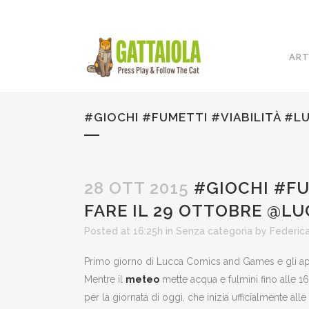
ART
#GIOCHI #FUMETTI #VIABILITÀ #L
28 OTT 2015
#GIOCHI #FU
FARE IL 29 OTTOBRE @L
Posted at 16:25h
in
Senza categoria
by
Federica
Primo giorno di Lucca Comics and Games e gli app
Mentre il
meteo
mette acqua e fulmini fino alle 1
per la giornata di oggi, che inizia ufficialmente all