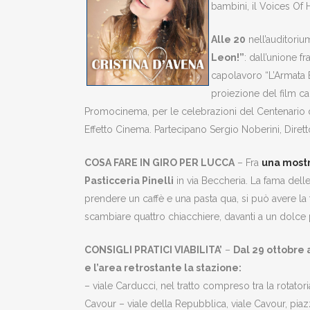
bambini, il Voices Of 
Alle 20
nell’auditoriu
Leon!”
: dall’unione f
capolavoro “L’Armata 
proiezione del film c
Promocinema, per le celebrazioni del Centenario d
Effetto Cinema. Partecipano Sergio Noberini, Diret
COSA FARE IN GIRO PER LUCCA
– Fra
una mostra
Pasticceria Pinelli
in via Beccheria. La fama delle
prendere un caffè e una pasta qua, si può avere la 
scambiare quattro chiacchiere, davanti a un dolce 
CONSIGLI PRATICI VIABILITA’
–
Dal 29 ottobre 
e l’area retrostante la stazione:
– viale Carducci, nel tratto compreso tra la rotatori
Cavour – viale della Repubblica, viale Cavour, piazz