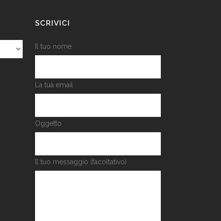
SCRIVICI
Il tuo nome
La tua email
Oggetto
Il tuo messaggio (facoltativo)