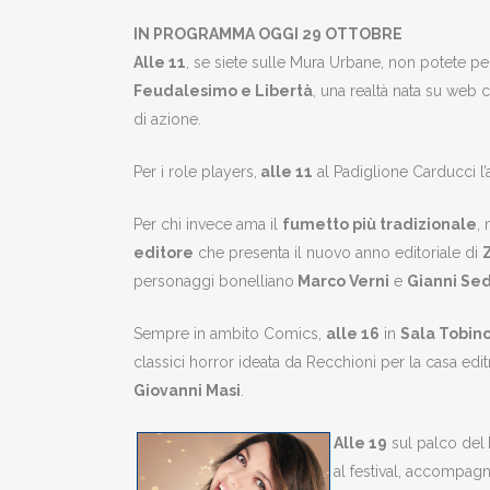
IN PROGRAMMA OGGI 29 OTTOBRE
Alle 11
, se siete sulle Mura Urbane, non potete pe
Feudalesimo e Libertà
, una realtà nata su web
di azione.
Per i role players,
alle 11
al Padiglione Carducci l
Per chi invece ama il
fumetto più tradizionale
,
editore
che presenta il nuovo anno editoriale di
personaggi bonelliano
Marco Verni
e
Gianni Sed
Sempre in ambito Comics,
alle 16
in
Sala Tobin
classici horror ideata da Recchioni per la casa edi
Giovanni Masi
.
Alle 19
sul palco del
al festival, accompagn