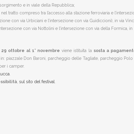
isorgimento e in viale della Repubblica;
, nel tratto compreso tra l’accesso alla stazione ferroviaria e l’intersez
ezione con via Urbiciani e l’intersezione con via Guidiccioni), in via Vi
’intersezione con via Nottolini e l’intersezione con via della Formica, in
 29 ottobre al 1° novembre
viene istituita la
sosta a pagament
 in: piazzale Don Baroni, parcheggio delle Tagliate, parcheggio Pol
 per i camper.
Lucca
.
ssibilità
,
sul sito del festival
.