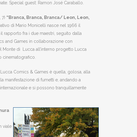
amate. Special guest: Ramon José Caraballo.
, 7)
“Branca, Branca, Branca/ Leon, Leon,
eativo di Mario Monicelli nasce nel 1966 il
rapporto fra i due maestri, seguìto dalla
mics and Games in collaborazione con
l Monte di Lucca all’interno progetto Lucca
co cinematografico.
e Lucca Comics & Games è quella, golosa, alla
lla manifestazione di fumetti e, andando a
a internazionale e si possono tranquillamente
 mura
n viale