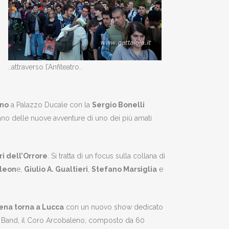
..attraverso l’Anfiteatro..
ino
a Palazzo Ducale con la
Sergio Bonelli
nno delle nuove avventure di uno dei più amati
ri dell’Orrore
. Si tratta di un focus sulla collana di
leon
e,
Giulio A. Gualtieri
,
Stefano Marsiglia
e
vena torna a Lucca
con un nuovo show dedicato
ay’s Band, il Coro Arcobaleno, composto da 60