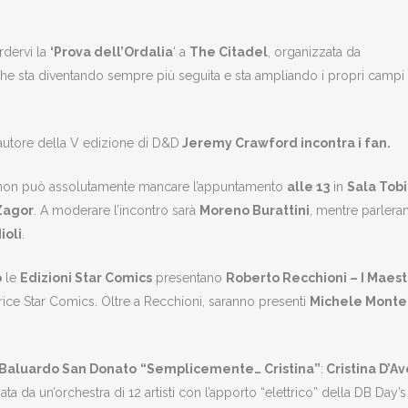
rdervi la
‘Prova dell’Ordalia
‘ a
The Citadel
, organizzata da
 che sta diventando sempre più seguita e sta ampliando i propri campi
’autore della V edizione di D&D
Jeremy Crawford incontra i fan.
 non può assolutamente mancare l’appuntamento
alle 13
in
Sala Tob
Zagor
. A moderare l’incontro sarà
Moreno Burattini
, mentre parlera
ioli
.
o
le
Edizioni Star Comics
presentano
Roberto Recchioni – I Maest
trice Star Comics. Oltre a Recchioni, saranno presenti
Michele Monte
Baluardo San Donato
“Semplicemente… Cristina”
:
Cristina D’A
ata da un’orchestra di 12 artisti con l’apporto “elettrico” della DB D