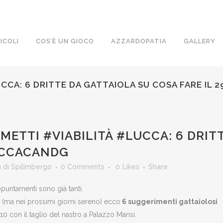
ICOLI
COS’È UN GIOCO
AZZARDOPATIA
GALLERY
UCCA: 6 DRITTE DA GATTAIOLA SU COSA FARE I
METTI #VIABILITÀ #LUCCA: 6 DRIT
UCCACANDG
 di Spilimbergo
0 Comments
0
Likes
Share
untamenti sono già tanti.
6 (ma nei prossimi giorni sereno) ecco
6 suggerimenti gattaiolosi
e 10 con il taglio del nastro a Palazzo Mansi.