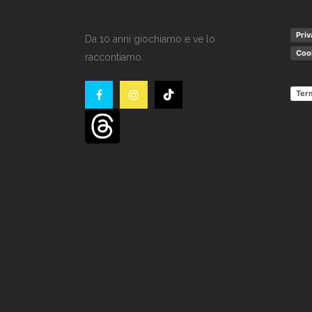
Priv
Da 10 anni giochiamo e ve lo
Cook
raccontiamo.
Term