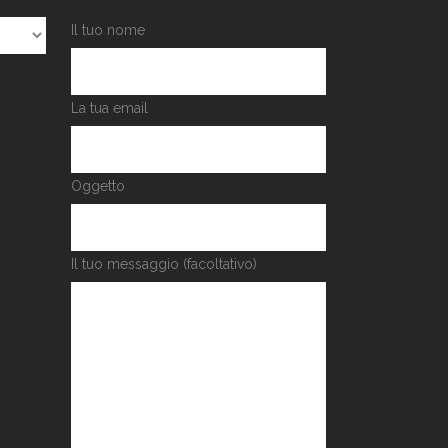
Il tuo nome
La tua email
Oggetto
Il tuo messaggio (facoltativo)