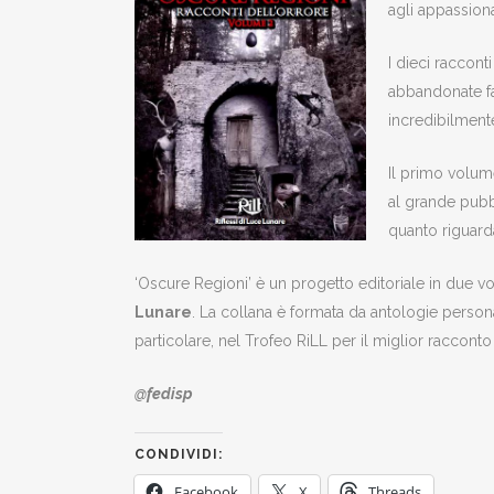
agli appassiona
I dieci racco
abbandonate fan
incredibilmente
Il primo volum
al grande pubb
quanto riguard
‘Oscure Regioni’ è un progetto editoriale in due v
Lunare
. La collana è formata da antologie personal
particolare, nel Trofeo RiLL per il miglior racconto 
@fedisp
CONDIVIDI:
Facebook
X
Threads