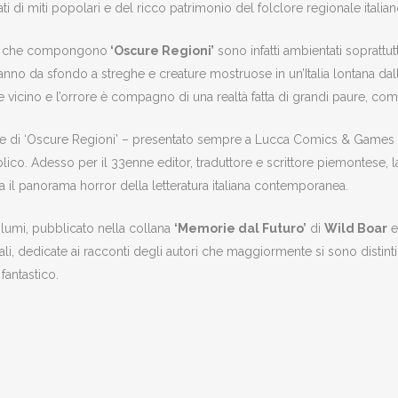
ti di miti popolari e del ricco patrimonio del folclore regionale italian
nti che compongono
‘Oscure Regioni’
sono infatti ambientati soprattut
no da sfondo a streghe e creature mostruose in un’Italia lontana dalle 
 vicino e l’orrore è compagno di una realtà fatta di grandi paure, come l
e di ‘Oscure Regioni’ – presentato sempre a Lucca Comics & Games n
lico. Adesso per il 33enne editor, traduttore e scrittore piemontese, 
a il panorama horror della letteratura italiana contemporanea.
olumi, pubblicato nella collana
‘Memorie dal Futuro’
di
Wild Boar
e
i, dedicate ai racconti degli autori che maggiormente si sono distinti n
fantastico.