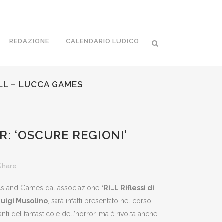
REDAZIONE
CALENDARIO LUDICO
LL – LUCCA GAMES
 ‘OSCURE REGIONI’
Share
mics and Games dall’associazione
‘RiLL Riflessi di
Luigi Musolino
, sarà infatti presentato nel corso
anti del fantastico e dell’horror, ma è rivolta anche