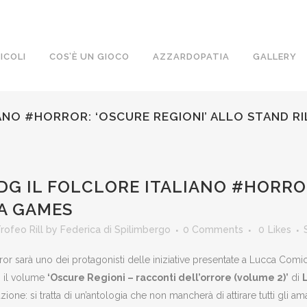
ICOLI
COS’È UN GIOCO
AZZARDOPATIA
GALLERY
NO #HORROR: ‘OSCURE REGIONI’ ALLO STAND RI
 IL FOLCLORE ITALIANO #HORROR:
CA GAMES
rofeo Rill
by
Federica di Spilimbergo
0 Comments
0
Likes
rror sarà uno dei protagonisti delle iniziative presentate a Lucca Co
‘: il volume
‘Oscure Regioni – racconti dell’orrore (volume 2)’
di
zione: si tratta di un’antologia che non mancherà di attirare tutti gli am