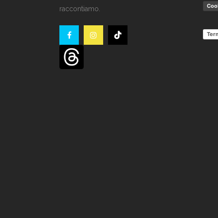
Cook
raccontiamo.
Term