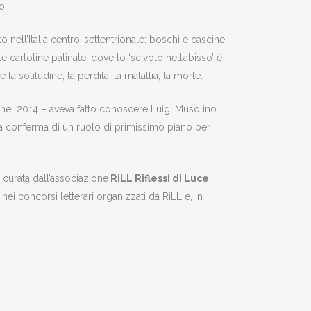
o.
to nell’Italia centro-settentrionale: boschi e cascine
cartoline patinate, dove lo ‘scivolo nell’abisso’ è
a solitudine, la perdita, la malattia, la morte.
el 2014 – aveva fatto conoscere Luigi Musolino
la conferma di un ruolo di primissimo piano per
 curata dall’associazione
RiLL Riflessi di Luce
ei concorsi letterari organizzati da RiLL e, in