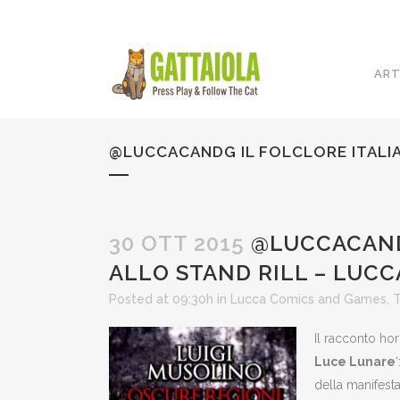
ART
@LUCCACANDG IL FOLCLORE ITALIA
30 OTT 2015
@LUCCACANDG
ALLO STAND RILL – LUC
Posted at 09:30h
in
Lucca Comics and Games
,
T
Il racconto ho
Luce Lunare
della manifesta