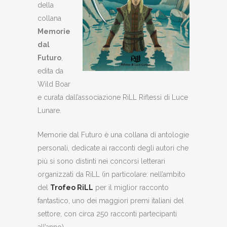
della
collana
Memorie
dal
Futuro
,
edita da
Wild Boar
e curata dall’associazione RiLL Riflessi di Luce
Lunare.
Memorie dal Futuro è una collana di antologie
personali, dedicate ai racconti degli autori che
più si sono distinti nei concorsi letterari
organizzati da RiLL (in particolare: nell’ambito
del
Trofeo RiLL
per il miglior racconto
fantastico, uno dei maggiori premi italiani del
settore, con circa 250 racconti partecipanti