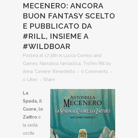
MECENERO: ANCORA
BUON FANTASY SCELTO
E PUBBLICATO DA
#RILL, INSIEME A
#WILDBOAR
Posted at 17:38h
in
Lucca Comics and
Games
,
Narrativa fantastica
,
Trofeo Rill
by
Anna 'Cenere' Benedetto
0 Comments
0
Likes
Share
La
Spada, il
Cuore, lo
Zaffiro
è
la sesta
uscita