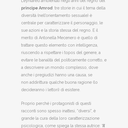
Leynlared ambientati negli anni del regno del
principe Amrod
: tre storie in cui il tema della
diversità (nell’orientamento sessuale) è
centrale per caratterizzare il personaggio, le
sue azioni e la storia stessa del regno. E il
merito di Antonella Mecenero è quello di
trattare questo elemento con intelligenza,
riuscendo a rispettare i topos del genere, a
evitare le banalità del politicamente corretto, e
a descrivere un mondo complesso, dove
anche i pregiudizi hanno una causa, se
non addirittura qualche buona ragione (lo
decideranno i lettori) di esistere.
Proprio perché i protagonisti di questi
racconti sono spesso inattesi, “diversi”, è
grande la cura della loro caratterizzazione
psicologica, come spiega la stessa autrice:
“
Il