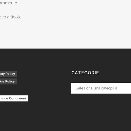
 commento.
ovo articolo.
CATEGORIE
acy Policy
ie Policy
Categorie
ini e Condizioni