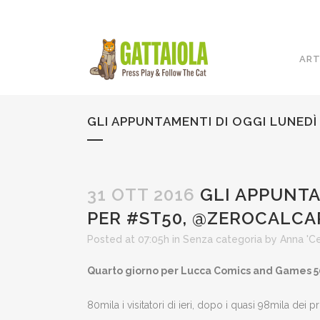
ART
GLI APPUNTAMENTI DI OGGI LUNED
31 OTT 2016
GLI APPUNTA
PER #ST50, @ZEROCALCAR
Posted at 07:05h
in
Senza categoria
by
Anna 'C
Quarto giorno per Lucca Comics and Games 50
80mila i visitatori di ieri, dopo i quasi 98mila dei 