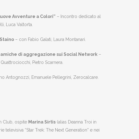
 Nuove Avventure a Colori”
– Incontro dedicato al
i, Luca Valtorta.
 Staino
– con Fabio Galati, Laura Montanari.
inamiche di aggregazione sui Social Network
–
 Quattrociocchi, Pietro Scarnera.
ano Antognozzi, Emanuele Pellegrini, Zerocalcare.
an Club, ospite
Marina Sirtis
(alias Deanna Troi in
erie televisiva “Star Trek: The Next Generation” e nei