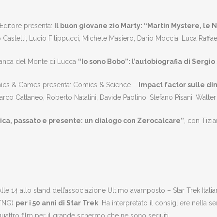
 Editore presenta:
Il buon giovane zio Marty: “Martin Mystere, le
astelli, Lucio Filippucci, Michele Masiero, Dario Moccia, Luca Raffaell
Banca del Monte di Lucca
“Io sono Bobo”: l’autobiografia di Sergio
omics & Games presenta: Comics & Science –
Impact factor sulle d
rco Cattaneo, Roberto Natalini, Davide Paolino, Stefano Pisani, Walter
itica, passato e presente: un dialogo con Zerocalcare”
, con Tizi
Alle 14 allo stand dell’associazione Ultimo avamposto – Star Trek Itali
TNG)
per i 50 anni di Star Trek
. Ha interpretato il consigliere nella s
quattro film per il grande schermo che ne sono seguiti.