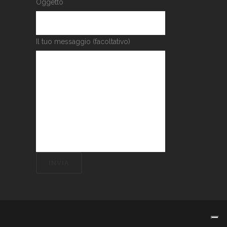
Oggetto
Il tuo messaggio (facoltativo)