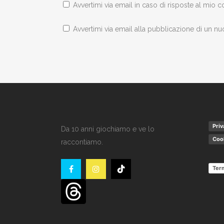
Avvertimi via email in caso di risposte al mio
Avvertimi via email alla pubblicazione di un nu
Priv
Da 10 anni giochiamo e ve lo
Cook
raccontiamo.
Term