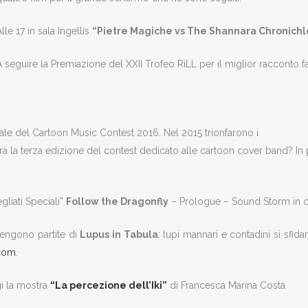
lle 17 in sala Ingellis
“Pietre Magiche vs The Shannara Chronichl
A seguire la Premiazione del XXII Trofeo RiLL per il miglior racconto fa
nale del Cartoon Music Contest 2016. Nel 2015 trionfarono i
à la terza edizione del contest dedicato alle cartoon cover band? In pal
gliati Speciali”
Follow the Dragonfly
– Prologue – Sound Storm in c
tengono partite di
Lupus in Tabula
: lupi mannari e contadini si sfidan
.com
.
gi la mostra
“La percezione dell’Iki”
di Francesca Marina Costa.