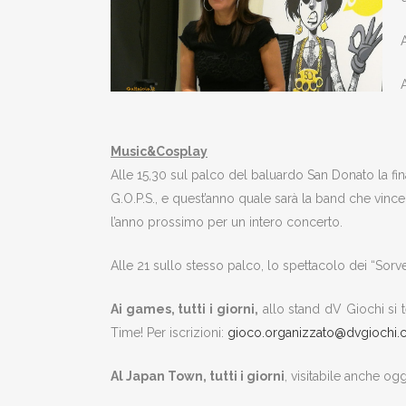
A
Music&Cosplay
Alle 15,30 sul palco del baluardo San Donato la fi
G.O.P.S., e quest’anno quale sarà la band che vincer
l’anno prossimo per un intero concerto.
Alle 21 sullo stesso palco, lo spettacolo dei “Sorve
Ai games, tutti i giorni,
allo stand dV Giochi si 
Time! Per iscrizioni:
gioco.organizzato@dvgiochi
Al Japan Town, tutti i giorni
, visitabile anche og