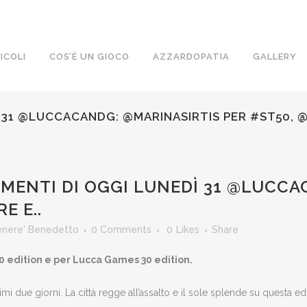
ICOLI
COS’È UN GIOCO
AZZARDOPATIA
GALLERY
Ì 31 @LUCCACANDG: @MARINASIRTIS PER #ST50, 
MENTI DI OGGI LUNEDÌ 31 @LUCCA
E E..
enere' Benedetto
0 Comments
0
Likes
Share
 edition e per Lucca Games 30 edition.
primi due giorni. La città regge all’assalto e il sole splende su questa e