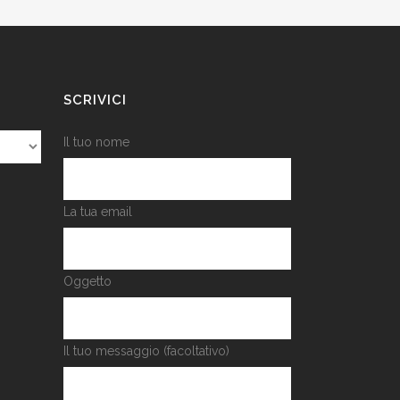
SCRIVICI
Il tuo nome
La tua email
Oggetto
Il tuo messaggio (facoltativo)