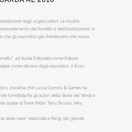
ddisfazione negli organizzatori. La mostra-
ionale amici del fumetto e dell’illustrazione), in
 sì che gli espositori già chiedessero una nuova
 fumetto”; ad Aurea Editoriale come Editore
o Pagliai come decano degli espositori. A Enzo
tastico, iniziativa che Lucca Comics & Games ha
e fumettista fra gli autori della Storia del West) e
e quelle di Frank Miller, Terry Brooks, Milo
delle mani” realizzata a Parigi, del grande