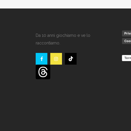
Priv
Da 10 anni giochiamo e ve lo
Cook
raccontiamo.
Term