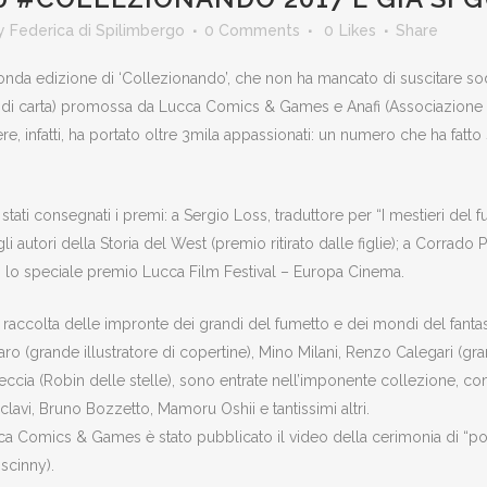
y
Federica di Spilimbergo
0 Comments
0
Likes
Share
econda edizione di ‘Collezionando’, che non ha mancato di suscitare so
e di carta) promossa da Lucca Comics & Games e Anafi (Associazione naz
, infatti, ha portato oltre 3mila appassionati: un numero che ha fatto
 stati consegnati i premi: a Sergio Loss, traduttore per “I mestieri del
li autori della Storia del West (premio ritirato dalle figlie); a Corrad
ato lo speciale premio Lucca Film Festival – Europa Cinema.
 la raccolta delle impronte dei grandi del fumetto e dei mondi del fan
o (grande illustratore di copertine), Mino Milani, Renzo Calegari (grand
cia (Robin delle stelle), sono entrate nell’imponente collezione, com
Sclavi, Bruno Bozzetto, Mamoru Oshii e tantissimi altri.
Comics & Games è stato pubblicato il video della cerimonia di “posa 
scinny).