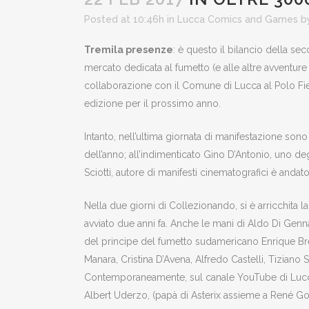
Posted at 10:46h
in
Lucca Comics and Games
b
Tremila presenze
: è questo il bilancio della s
mercato dedicata al fumetto (e alle altre avventur
collaborazione con il Comune di Lucca al Polo Fiere
edizione per il prossimo anno.
Intanto, nell’ultima giornata di manifestazione sono
dell’anno; all’indimenticato Gino D’Antonio, uno deg
Sciotti, autore di manifesti cinematografici è and
Nella due giorni di Collezionando, si è arricchita
avviato due anni fa. Anche le mani di Aldo Di Gennar
del principe del fumetto sudamericano Enrique Brec
Manara, Cristina D’Avena, Alfredo Castelli, Tiziano 
Contemporaneamente, sul canale YouTube di Lucca 
Albert Uderzo, (papà di Asterix assieme a René Go