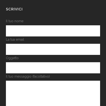
SCRIVICI
Il tuo nome
La tua email
Oggetto
Il tuo messaggio (facoltativo)