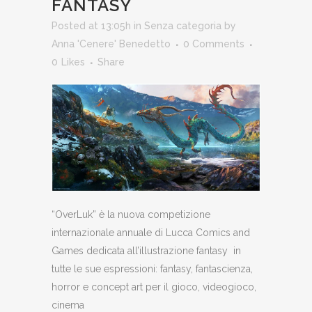
FANTASY
Posted at 13:05h
in
Senza categoria
by
Anna 'Cenere' Benedetto
0 Comments
0
Likes
Share
“OverLuk” è la nuova competizione
internazionale annuale di Lucca Comics and
Games dedicata all’illustrazione fantasy in
tutte le sue espressioni: fantasy, fantascienza,
horror e concept art per il gioco, videogioco,
cinema