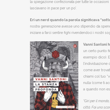
la spiegazione confezionata per tutte le occasioni 
lasciavano in pace per un po’.
Eri un nerd quando la parola significava “sott
nostra generazione avesse uno stipendio da spender
iniziare a farci sentire fighi rivendendoci i nostri s
Vanni Santoni h
un certo punto fi
esempio dico). E 
l’individuazione 
come aver trovato
chiami col tuo “v
nulla (come ti ac
a quando non es
“Giri per il mond
città. Fai uno sco