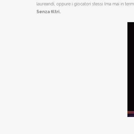
laureandi, oppure i giocatori stessi (ma mai in termi
Senza filtri.