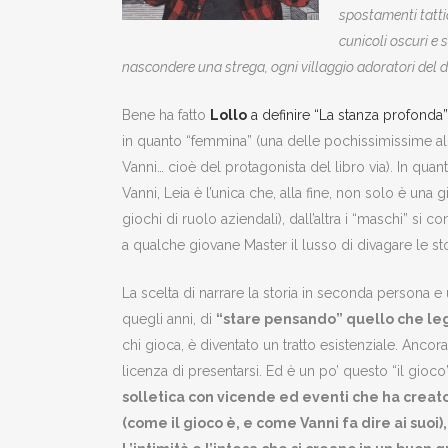
spostamenti tatti
cunicoli oscuri e 
nascondere una strega, ogni villaggio adoratori del
Bene ha fatto
Lollo
a definire “La stanza profonda”
in quanto “femmina” (una delle pochissimissime all
Vanni… cioè del protagonista del libro via). In qua
Vanni, Leia è l’unica che, alla fine, non solo è una
giochi di ruolo aziendali), dall’altra i “maschi” si
a qualche giovane Master il lusso di divagare le sto
La scelta di narrare la storia in seconda persona e
quegli anni, di
“stare pensando” quello che l
chi gioca, è diventato un tratto esistenziale. Anco
licenza di presentarsi. Ed è un po’ questo “il gio
solletica con vicende ed eventi che ha creato 
(come il gioco è, e come Vanni fa dire ai suoi)