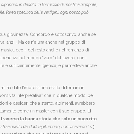
panarsi in dedalo, in formicaio di mostri e trappole,
le, l’area specifica delle vertigini: ogni bosco può
sua giovinezza. Concordo e sottoscrivo, anche se
va, anzi. ..Ma ce n’è una anche nel gruppo di
rt, musica ecc – del resto anche nel romanzo di
l’esperienza nel mondo “vero” del lavoro, con i
vile e sufficientemente igienica, e permetteva anche
mi ha dato l’impressione esatta di tornare in
ponsività interpretativa” che in qualche modo, per
ioni e desideri che a stento, altrimenti, avrebbero
 Esattamente come un master con il suo gruppo.
Li
ttraverso la buona storia che solo un buon rito
ta e quello dei dadi legittimarlo, non viceversa.”
<3