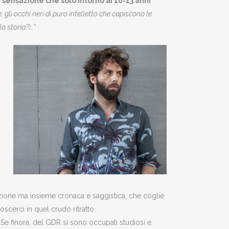
e sensazione che solo intorno ai 10-13 anni
e, gli occhi neri di puro intelletto che capiscono le
la storia?)…
”
rrazione ma insieme cronaca e saggistica, che coglie
scerci in quel crudo ritratto.
 Se finora, del GDR si sono occupati studiosi e