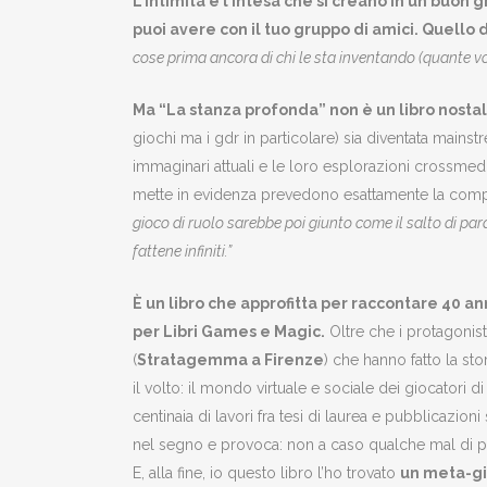
L’intimità e l’intesa che si creano in un buon
puoi avere con il tuo gruppo di amici. Quello d
cose prima ancora di chi le sta inventando (quante vol
Ma “La stanza profonda” non è un libro nosta
giochi ma i gdr in particolare) sia diventata mainstr
immaginari attuali e le loro esplorazioni crossmedia
mette in evidenza prevedono esattamente la compil
gioco di ruolo sarebbe poi giunto come il salto di parad
fattene infiniti.”
È un libro che approfitta per raccontare 40 ann
per Libri Games e Magic.
Oltre che i protagoni
(
Stratagemma a Firenze
) che hanno fatto la stor
il volto: il mondo virtuale e sociale dei giocatori d
centinaia di lavori fra tesi di laurea e pubblicazio
nel segno e provoca: non a caso qualche mal di panc
E, alla fine, io questo libro l’ho trovato
un meta-g