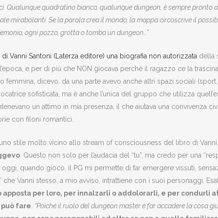
ci. Qualunque quadratino bianco, qualunque dungeon, è sempre pronto a di
sale mirabolanti. Se la parola crea il mondo, la mappa circoscrive il possibi
 demonio, ogni pozzo, grotta o tomba un dungeon…”
 di Vanni Santoni (Laterza editore) una biografia non autorizzata
della 
’epoca, e per di più che NON giocava perché il ragazzo ce la trascina
nto femmina, dicevo, da una parte avevo anche altri spazi sociali (spo
 giocatrice sofisticata, ma è anche l’unica del gruppo che utilizza quel
 contenevano un attimo in mia presenza, il che aiutava una convivenza ci
rie con filoni romantici.
 uno stile molto vicino allo stream of consciousness del libro di Vanni 
eggevo
. Questo non solo per l’audacia del “tu”, ma credo per una “res
ra oggi, quando gioco, il PG mi permette di far emergere vissuti, sensaz
co” che Vanni stesso, a mio avviso, intrattiene con i suoi personaggi.
apposta per loro, per innalzarli o addolorarli, e per condurli a
, può fare
.
“Poiché il ruolo del dungeon master è far accadere la cosa gius