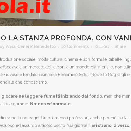
O LA STANZA PROFONDA. CON VAN
by
Anna 'Cenere' Benedetto
10 Comments
0
Likes
Share
roduzione sociale, molta cultura, cinema e libri, formule, tabelle, ingle
facciava a un mercato agli albori, a un mondo già in crisi e, non ultim
Genovese e fondato insieme a Beniamino Sidoti, Roberto Rog Gigli e C
a mondiale che conosciamo.
né giocare né leggere fumetti iniziando dal fondo
, men che me
 matite e gomme.
No: non
eri
normale.
lo dicevano i compagni. Un po’ meno i professori, anche perché in class
tuoso ed assurdo articolo uscito “sui giornali”.
Eri strano, diverso,