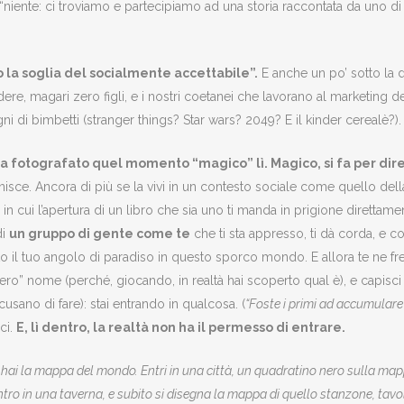
“niente: ci troviamo e partecipiamo ad una storia raccontata da uno di
o la soglia del socialmente accettabile”.
E anche un po’ sotto la 
e, magari zero figli, e i nostri coetanei che lavorano al marketing de
ogni di bimbetti (stranger things? Star wars? 2049? E il kinder cerealè?).
a fotografato quel momento “magico” lì. Magico, si fa per dire
nisce. Ancora di più se la vivi in un contesto sociale come quello del
in cui l’apertura di un libro che sia uno ti manda in prigione direttamen
di
un gruppo di gente come te
che ti sta appresso, ti dà corda, e co
 il tuo angolo di paradiso in questo sporco mondo. E allora te ne freghi
ero” nome (perché, giocando, in realtà hai scoperto qual è), e capisci
cusano di fare): stai entrando in qualcosa. (
“Foste i primi ad accumular
ci.
E, lì dentro, la realtà non ha il permesso di entrare.
o, hai la mappa del mondo. Entri in una città, un quadratino nero sulla ma
ntro in una taverna, e subito si disegna la mappa di quello stanzone, tavo