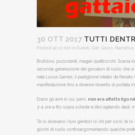
30 OTT 2017
TUTTI DENTR
Posted at 10:01h
in
Eventi
,
Gdr
,
Gioco
,
Narrativa
Brufolosi, puzzolenti, magari quattrocchi. Scarsa int
seconda generazione dei giocatori di ruolo che si af
nata Lucca Games, il padiglione ideato da Renato 
manifestazione fino a divenire l’evento di portat
Erano gli anni in cui, però,
non era affatto figo 
3-4 ore a filo sopra schede e libri agitando dadi,
Te lo dicevano i tuoi genitori (o chi per loro), te 
giochi di ruolo controargomentando qualche pretes