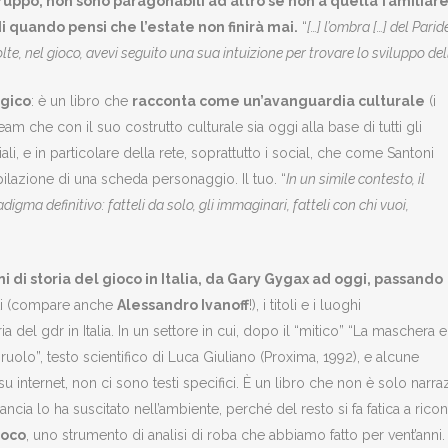
 gruppo, non sono paragonabili ad altro se non a quella familiar
i quando pensi che l’estate non finirà mai.
“
[…] l’ombra […] del Parid
te, nel gioco, avevi seguito una sua intuizione per trovare lo sviluppo del
lgico
: è un libro che
racconta come un’avanguardia culturale
(i
eam che con il suo costrutto culturale sia oggi alla base di tutti gli
li, e in particolare della rete, soprattutto i social, che come Santoni
azione di una scheda personaggio. Il tuo. “
In un simile contesto, il
igma definitivo: fatteli da solo, gli immaginari, fatteli con chi vuoi,
i di storia del gioco in Italia, da Gary Gygax ad oggi, passando
sti (compare anche
Alessandro Ivanoff
!), i titoli e i luoghi
ia del gdr in Italia. In un settore in cui, dopo il “mitico” “La maschera e
i ruolo”, testo scientifico di Luca Giuliano (Proxima, 1992), e alcune
ni su internet, non ci sono testi specifici. È un libro che non è solo na
ia lo ha suscitato nell’ambiente, perché del resto si fa fatica a ricono
ioco
, uno strumento di analisi di roba che abbiamo fatto per vent’anni.