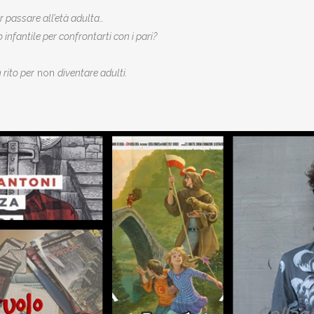
er passare all’età adulta…
o infantile per confrontarti con i pari?
rito per
non
diventare adulti.