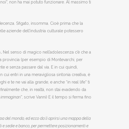
 noi”, non ha mai potuto funzionare. Al massimo ti
decenza. Sfigato, insomma. Cioè prima che la
lle aziende dell’industria culturale potessero
.
Nel senso di magico nell’adolescenza c’è che a
la provincia (per esempio di Montevarchi, per
te e senza passare dal via. E in cui quindi,
n cui entri in una meravigliosa sintonia creativa, è
 e te ne vai alla grande, e anche “in real life” ti
 finalmente che, in realtà, non stai evadendo da
e immaginari”
, scrive Vanni) E il tempo si ferma fino
ppa del mondo, ed ecco da lì aprirsi una mappa della
li e sedie e banco, per permettere posizionamenti e