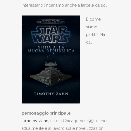
interessanti impariamo anche a farcele da soli.
E come
siamo
partiti? Ma
dal
personaggio principale
!
Timothy Zahn
, nato a Chicago nel 1951 e che
attualmente è al lavoro sulle novellizzazioni