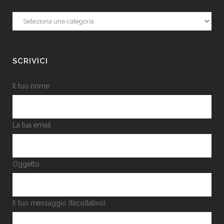
Categorie
SCRIVICI
Il tuo nome
La tua email
Oggetto
Il tuo messaggio (facoltativo)