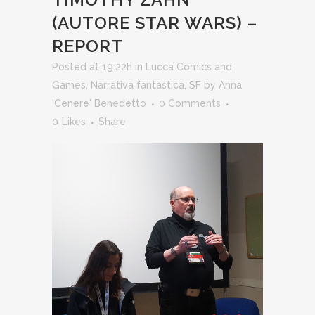
(AUTORE STAR WARS) –
REPORT
Posted at 19:22h
in
Lucca Comics and
Games
,
Narrativa fantastica
,
SF
by
Anna
'Cenere' Benedetto
0 Comments
0
Likes
Share