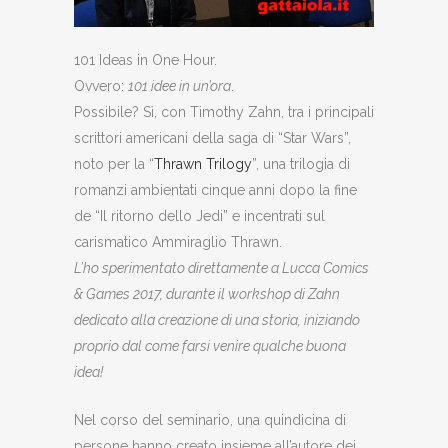
101 Ideas in One Hour.
Ovvero:
101 idee in un’ora
.
Possibile? Sì, con Timothy Zahn, tra i principali
scrittori americani della saga di “Star Wars”,
noto per la “
Thrawn Trilogy
”, una trilogia di
romanzi ambientati cinque anni dopo la fine
de “Il ritorno dello Jedi” e incentrati sul
carismatico Ammiraglio Thrawn.
L’ho sperimentato direttamente a Lucca Comics
& Games 2017, durante il workshop di Zahn
dedicato alla creazione di una storia, iniziando
proprio dal come farsi venire qualche buona
idea!
Nel corso del seminario, una quindicina di
persone hanno creato insieme all’autore dei