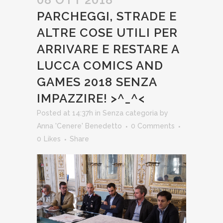
PARCHEGGI, STRADE E
ALTRE COSE UTILI PER
ARRIVARE E RESTARE A
LUCCA COMICS AND
GAMES 2018 SENZA
IMPAZZIRE! >^_^<
Posted at 14:37h
in
Senza categoria
by
Anna 'Cenere' Benedetto
0 Comments
0
Likes
Share