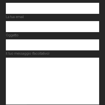
La tua email
Oggetto
Il tuo messaggio (facoltativo)