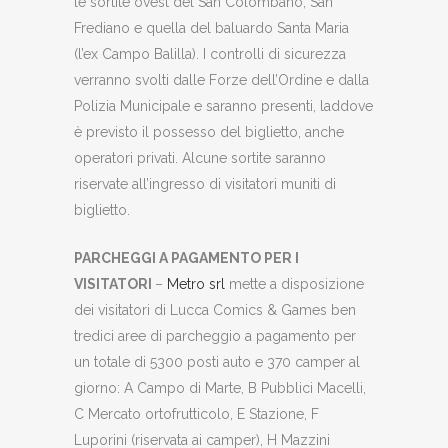
le sortite ovest del San Colombano, San
Frediano e quella del baluardo Santa Maria
(l’ex Campo Balilla). I controlli di sicurezza
verranno svolti dalle Forze dell’Ordine e dalla
Polizia Municipale e saranno presenti, laddove
è previsto il possesso del biglietto, anche
operatori privati. Alcune sortite saranno
riservate all’ingresso di visitatori muniti di
biglietto.
PARCHEGGI A PAGAMENTO PER I
VISITATORI
–
Metro srl
mette a disposizione
dei visitatori di Lucca Comics & Games ben
tredici aree di parcheggio a pagamento per
un totale di 5300 posti auto e 370 camper al
giorno: A Campo di Marte, B Pubblici Macelli,
C Mercato ortofrutticolo, E Stazione, F
Luporini (riservata ai camper), H Mazzini