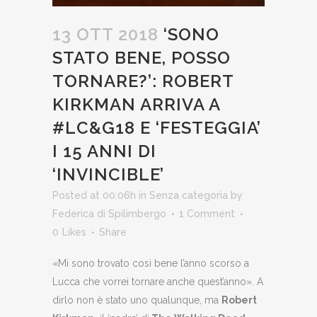
13 OTT 2018
‘SONO
STATO BENE, POSSO
TORNARE?’: ROBERT
KIRKMAN ARRIVA A
#LC&G18 E ‘FESTEGGIA’
I 15 ANNI DI
‘INVINCIBLE’
Posted at 00:06h
in
Senza categoria
by
Federica di Spilimbergo
1 Comment
0
Likes
Share
«Mi sono trovato così bene l’anno scorso a
Lucca che vorrei tornare anche quest’anno». A
dirlo non è stato uno qualunque, ma
Robert