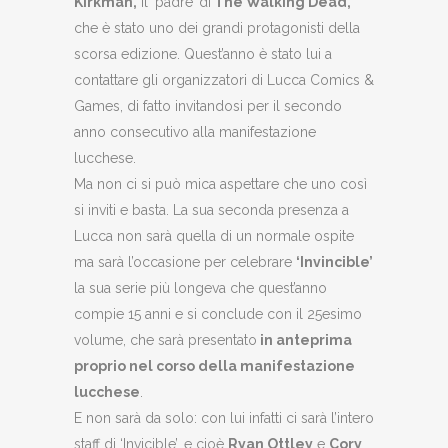
Kirkman,
il ‘padre’ di
The Walking Dead,
che è stato uno dei grandi protagonisti della
scorsa edizione. Quest’anno è stato lui a
contattare gli organizzatori di Lucca Comics &
Games, di fatto invitandosi per il secondo
anno consecutivo alla manifestazione
lucchese.
Ma non ci si può mica aspettare che uno così
si inviti e basta. La sua seconda presenza a
Lucca non sarà quella di un normale ospite
ma sarà l’occasione per celebrare
‘Invincible’
la sua serie più longeva che quest’anno
compie 15 anni e si conclude con il 25esimo
volume, che sarà presentato
in anteprima
proprio nel corso della manifestazione
lucchese
.
E non sarà da solo: con lui infatti ci sarà l’intero
staff di ‘Invicible’, e cioè
Ryan Ottley
e
Cory