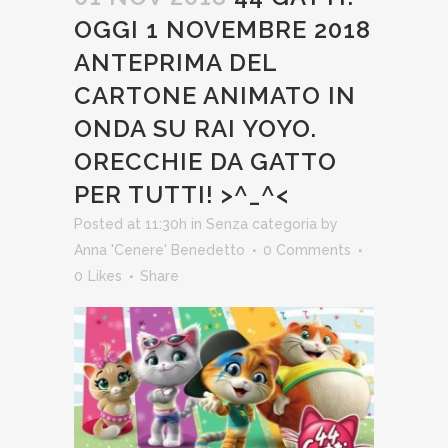
OGGI 1 NOVEMBRE 2018
ANTEPRIMA DEL
CARTONE ANIMATO IN
ONDA SU RAI YOYO.
ORECCHIE DA GATTO
PER TUTTI! >^_^<
Posted at 11:30h
in
Senza categoria
by
Anna 'Cenere' Benedetto
0 Comments
0
Likes
Share