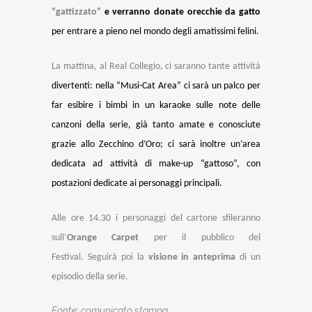
“gattizzato”
e verranno donate orecchie da gatto
per entrare a pieno nel mondo degli amatissimi felini.
La mattina, al Real Collegio, ci saranno tante attività
divertenti: nella “Musi-Cat Area” ci sarà un palco per
far esibire i bimbi in un karaoke sulle note delle
canzoni della serie, già tanto amate e conosciute
grazie allo Zecchino d’Oro; ci sarà inoltre un’area
dedicata ad attività di make-up “gattoso”, con
postazioni dedicate ai personaggi principali.
Alle ore 14.30 i personaggi del cartone sfileranno
sull’
Orange Carpet
per il pubblico del
Festival.
Seguirà poi la
visione in anteprima
di un
episodio della serie.
Fonte; comunicato stampa