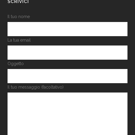
SCRIVICI
Il tuo nome
La tua email
Oggetto
Il tuo messaggio (facoltativo)