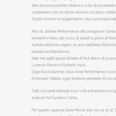
Sarà ancora possibile sfidarsi a colpi di accelerator
ospiteranno per le ultime sessioni sul palco dotato 
Ospite d’onore la leggendaria Lotus personalizzat
Alle 16, all’Area Performance del padiglione Carducci,
presenti in fiera, nel corso di questi 5 giorni di festi
Questa edizione segna i 20 anni dell’Area Performa
padiglione Napoleone.
Nata nel 1998 grazie all’idea di Rick Berry di prop
Lorenzo Pancini e Roberto Irace,
Oggi l’associazione onlus Area Performance coordin
Emanuele Vietina, oggi direttore generale di Luc
Tutti i proventi dell’asta sono volti a finanziare pro
quali anche Dynamo Camp.
Per quanto riguarda l’area Movie, alle ore 14.30 