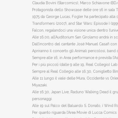
Claudia Bovini (Starcomics), Marco Schiavone (BD
Protagonista dello Showcase delle ore 16 in sala To
1975 da George Lucas, Fogler ha partecipato alla cre
Transformers (2007), and Star Wars: Episode I (1999
Falcon, regalandoci una visione unica dentro l’univer
Alle 16.00, all’Auditorium San Girolamo andrà in sce
Dall’incontro del cantante José Manuel Casañ con il 
Apriranno il concerto gli Animali pericolosi, band
Sempre alle 16, in Area performance è prevista l’A
Per i più piccoli (dalle 9 alle 19, Real Collegio) 
Sempre al Real Collegio alle 16.30, Coniglietto Bin
Alle 11 lungo il viale delle Mura, Occidente vs Orie
Miyazaki.
Alle 16.30, Japan Live, Raduno Walking Dead il gru
personaggi.
Alle 19 sul Palco del Baluardo S. Donato, i Wind R
Per quanto riguarda l’Area Movie di Lucca Comics &