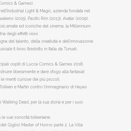
a Comics & Games).
ell’Industrial Light & Magic, azienda fondata nel
wakens (2015), Pacific Rim (2013), Avatar (2009),
i più amate ed iconiche del cinema, la Millennium
 degli effetti visivi.
na del talento, della creatività e dell’innovazione.
ale Il bivio (tradotto in Italia da Tunué).
incipali ospiti di Lucca Comics & Games 2018.
truire liberamente e dare sfogo alla fantasia!
le menti curiose dei più piccoli.
. Tolkien e Martin contro l’immaginario di Hayao
 Walking Dead, per la sua storia e per i suoi
 le sue sonorità tolkeniane.
el Giglio) Master of Horror parte 2. La Villa