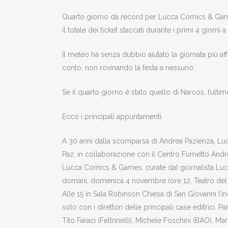
Quarto giorno da record per Lucca Comics & Games 2
il totale dei ticket staccati durante i primi 4 giorni 
Il meteo ha senza dubbio aiutato la giornata più af
conto, non rovinando la festa a nessuno.
Se il quarto giorno è stato quello di Narcos, l’ult
Ecco i principali appuntamenti.
A 30 anni dalla scomparsa di Andrea Pazienza, Luc
Paz, in collaborazione con il Centro Fumetto Andrea 
Lucca Comics & Games, curate dal giornalista Luca R
domani, domenica 4 novembre (ore 12, Teatro del Gi
Alle 15 in Sala Robinson Chiesa di San Giovanni l
solo con i direttori delle principali case editrici
Tito Faraci (Feltrinelli), Michele Foschini (BAO), 