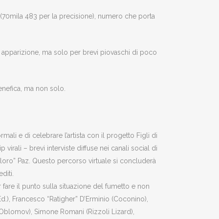
i (70mila 483 per la precisione), numero che porta
sua apparizione, ma solo per brevi piovaschi di poco
benefica, ma non solo.
 e di celebrare l’artista con il progetto Figli di
irali – brevi interviste diffuse nei canali social di
 “loro” Paz. Questo percorso virtuale si concluderà
diti.
are il punto sulla situazione del fumetto e non
Ed.), Francesco “Ratigher” D’Erminio (Coconino),
i (Oblomov), Simone Romani (Rizzoli Lizard),