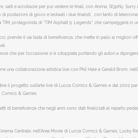
e, salti e acrobazie per poi vedere le finali, con Anima, St3pNy, Surry e
di postazioni di gioco e ledwall i due finalisti , con tanto di telecrona
a TIM, protagonista di “TIM Asphalt 9: Legends” che campeggerà in un
 prende il via l’asta di beneficenza, che mette in palio ai migliori offer
val.
nce che per l’occasione si è sdoppiata portando gli autori a dipingere
orre una collaborazione artistica live con Phil Hale e Gerald Brom, nel
a il progetto sull’arte live di Lucca Comics & Games e dal 2002 parte 
ca Comics & Games.
getti di beneficenza che negli anni sono stati finalizzati al reparto pedia
al Cinema Centrale, nell’Area Movie di Lucca Comics & Games, Lucky Re