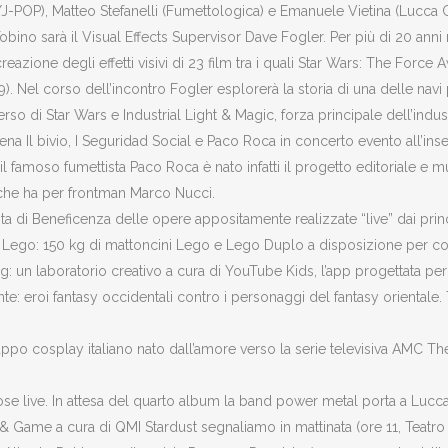
/J-POP), Matteo Stefanelli (Fumettologica) e Emanuele Vietina (Lucc
bino sarà il Visual Effects Supervisor Dave Fogler. Per più di 20 anni n
azione degli effetti visivi di 23 film tra i quali Star Wars: The Force A
). Nel corso dell’incontro Fogler esplorerà la storia di una delle nav
so di Star Wars e Industrial Light & Magic, forza principale dell’industria
na Il bivio, I Seguridad Social e Paco Roca in concerto evento all’inseg
famoso fumettista Paco Roca è nato infatti il progetto editoriale e music
 che ha per frontman Marco Nucci.
sta di Beneficenza delle opere appositamente realizzate “live” dai pr
Lab Lego: 150 kg di mattoncini Lego e Lego Duplo a disposizione per cos
g: un laboratorio creativo a cura di YouTube Kids, l’app progettata per 
nte: eroi fantasy occidentali contro i personaggi del fantasy orientale
ppo cosplay italiano nato dall’amore verso la serie televisiva AMC The
ose live. In attesa del quarto album la band power metal porta a Lucca
 Game a cura di QMI Stardust segnaliamo in mattinata (ore 11, Teatro d