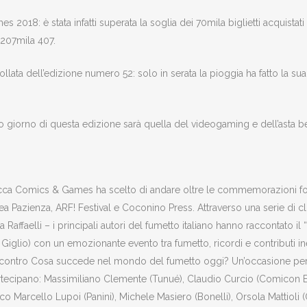
018: è stata infatti superata la soglia dei 70mila biglietti acquistat
a 207mila 407.
follata dell’edizione numero 52: solo in serata la pioggia ha fatto la 
imo giorno di questa edizione sarà quella del videogaming e dell’asta 
ca Comics & Games ha scelto di andare oltre le commemorazioni formali
Pazienza, ARF! Festival e Coconino Press. Attraverso una serie di clip v
affaelli – i principali autori del fumetto italiano hanno raccontato il
glio) con un emozionante evento tra fumetto, ricordi e contributi ine
’incontro Cosa succede nel mondo del fumetto oggi? Un’occasione per f
. Partecipano: Massimiliano Clemente (Tunué), Claudio Curcio (Comicon 
Marco Marcello Lupoi (Panini), Michele Masiero (Bonelli), Orsola Mattiol