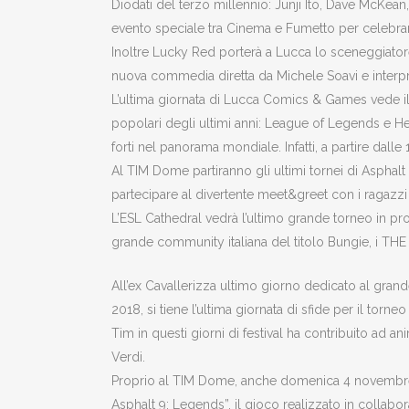
Diodati del terzo millennio: Junji Ito, Dave McKea
evento speciale tra Cinema e Fumetto per celebrare 
Inoltre Lucky Red porterà a Lucca lo sceneggiatore
nuova commedia diretta da Michele Soavi e interpre
L’ultima giornata di Lucca Comics & Games vede il
popolari degli ultimi anni: League of Legends e He
forti nel panorama mondiale. Infatti, a partire dall
Al TIM Dome partiranno gli ultimi tornei di Asphalt 9
partecipare al divertente meet&greet con i ragazzi d
L’ESL Cathedral vedrà l’ultimo grande torneo in pro
grande community italiana del titolo Bungie, i T
All’ex Cavallerizza ultimo giorno dedicato al gra
2018, si tiene l’ultima giornata di sfide per il torn
Tim in questi giorni di festival ha contribuito ad an
Verdi.
Proprio al TIM Dome, anche domenica 4 novembre, i 
Asphalt 9: Legends”, il gioco realizzato in collab