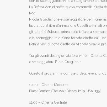
con lo sceneggiatore Nicola Guaglianone che racco
La Befana vien di notte, nuova commedia diretta da 
Red.
Nicola Guaglianone è sceneggiatore per il cinema e 
lavorando al film d’animazione Uccelli criminali pr
gli autori di Suburra, prima serie italiana a sbarcar
e la sceneggiatura di Sono tornato diretto da Luca 
Befana vien di notte diretto da Michele Soavi e p
Tra gli eventi della giornata (ore 15.30 – Cinema C
e sceneggiatore Fabio Guaglione.
Questo il programma completo degli eventi di 
10.00 – Cinema Moderno
Black Panther (The Walt Disney Italia, USA, 135’)
12.00 – Cinema Centrale