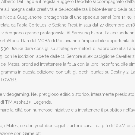
n, Alberto Dal Lago e il regista Ruggero Deodato (accompagnato dall’a
all’insegna della creatività e dell’eccellenza il bicentenario della pu
 Nicola Guaglianone, protagonista di uno speciale panel (ore 14.30, c
tata da Paola Cortellesi e Stefano Fresi, in sala dal 27 dicembre 2018
 videogioco grande protagonista. Al Samsung Esport Palace andranno i
arthStone. I fan del MOBA di Riot avranno l’imperdibile opportunità di
e 15,30, Jizuke darà consigli su strategie e metodi di approccio alla Lan
, con le iscrizioni aperte dalle 11. Sempre all’ex padiglione Cavallerizza
ei Mates, pronti ad intrattenere la folla con la loro inconfondibile sim
gramma in questa edizione, con tutti gli occhi puntati su Destiny 2. L
HE TOWER.
nde videogaming. Nel pretigioso edificio storico, interamente presid
eo di TIM Asphalt 9: Legends.
imare la città con numerose iniziative e a intrattenere il pubblico nell’a
Mates, celebri youtuber seguiti sui loro canali da più di 10.4M di f
orazione con Gameloft.