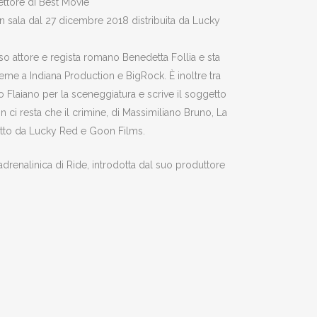
ettore di Best Movie
 in sala dal 27 dicembre 2018 distribuita da Lucky
sso attore e regista romano Benedetta Follia e sta
ieme a Indiana Production e BigRock. È inoltre tra
mio Flaiano per la sceneggiatura e scrive il soggetto
 ci resta che il crimine, di Massimiliano Bruno, La
dotto da Lucky Red e Goon Films.
adrenalinica di Ride, introdotta dal suo produttore