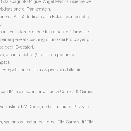
rtista spagnolo Miguel Angel Martin), insieme per
bblicazione di Frankenstein.
inema Astra) dedicato a La Befana vien di notte,
.
n scena tornei di due tra i giochi più famosi e
 partecipare al coaching di uno dei Pro player più
da degli Evocatori.
, a partire dalle 17, i visitatori potranno
patia.
a competizione è stata organizzata dalla più
iato da TIM, main sponsor di Lucca Comics & Games
vveniristico TIM Dome, nella struttura di Piazzale
an, saranno animatori dei tornei TIM Games di “TIM