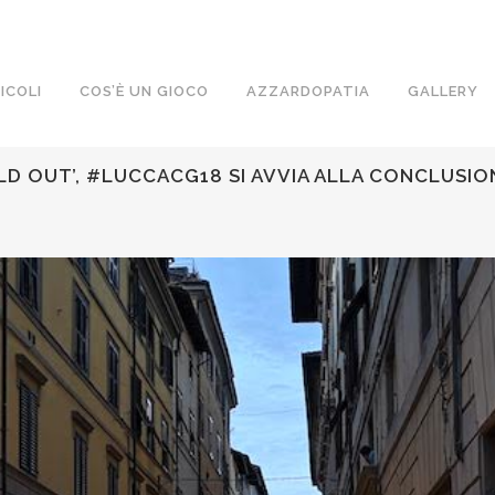
ICOLI
COS’È UN GIOCO
AZZARDOPATIA
GALLERY
D OUT’, #LUCCACG18 SI AVVIA ALLA CONCLUSION