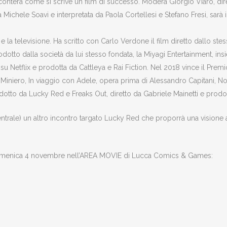
nterà come si scrive un film di successo. Modera Giorgio Viaro, dir
Michele Soavi e interpretata da Paola Cortellesi e Stefano Fresi, sarà
la televisione. Ha scritto con Carlo Verdone il film diretto dallo ste
odotto dalla società da lui stesso fondata, la Miyagi Entertainment, ins
e su Netflix e prodotta da Cattleya e Rai Fiction. Nel 2018 vince il Pre
Miniero, In viaggio con Adele, opera prima di Alessandro Capitani, Non
rodotto da Lucky Red e Freaks Out, diretto da Gabriele Mainetti e pro
entrale) un altro incontro targato Lucky Red che proporrà una visione 
domenica 4 novembre nell’AREA MOVIE di Lucca Comics & Games: