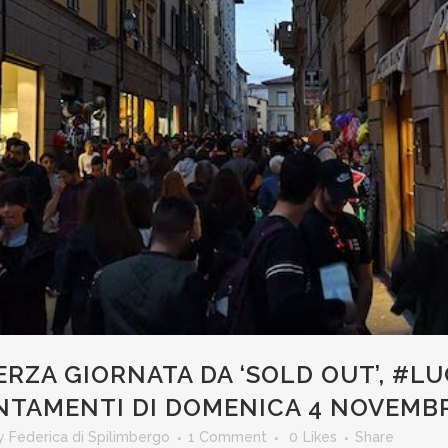
RZA GIORNATA DA ‘SOLD OUT’, #LU
NTAMENTI DI DOMENICA 4 NOVEMB
y
Federica di Spilimbergo
1 Comment
0
Likes
Share