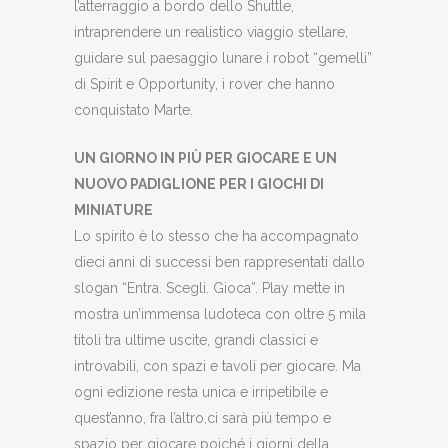
l’atterraggio a bordo dello Shuttle,
intraprendere un realistico viaggio stellare,
guidare sul paesaggio lunare i robot “gemelli”
di Spirit e Opportunity, i rover che hanno
conquistato Marte.
UN GIORNO IN PIÙ PER GIOCARE E UN
NUOVO PADIGLIONE PER I GIOCHI DI
MINIATURE
Lo spirito è lo stesso che ha accompagnato
dieci anni di successi ben rappresentati dallo
slogan “Entra. Scegli. Gioca”. Play mette in
mostra un’immensa ludoteca con oltre 5 mila
titoli tra ultime uscite, grandi classici e
introvabili, con spazi e tavoli per giocare. Ma
ogni edizione resta unica e irripetibile e
quest’anno, fra l’altro,ci sarà più tempo e
spazio per giocare poiché i giorni della