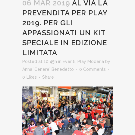
06 MAR 2019
AL VIA LA
PREVENDITA PER PLAY
2019. PER GLI
APPASSIONATI UN KIT
SPECIALE IN EDIZIONE
LIMITATA
Posted at 10:45h
in
Eventi
,
Play Modena
by
Anna 'Cenere' Benedetto
0 Comments
0
Likes
Share