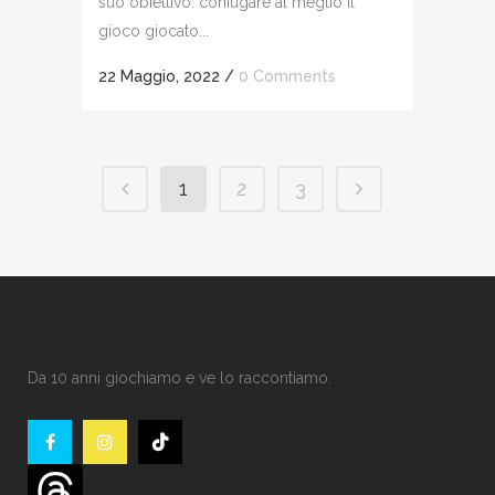
suo obiettivo: coniugare al meglio il
gioco giocato...
22 Maggio, 2022
/
0 Comments
1
2
3
Da 10 anni giochiamo e ve lo raccontiamo.