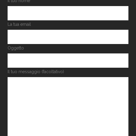
Il tuo nome
La tua email
Oggetto
Il tuo messaggio (facoltativo)