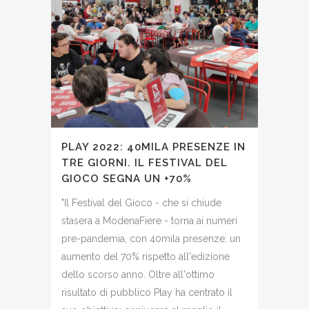
PLAY 2022: 40MILA PRESENZE IN
TRE GIORNI. IL FESTIVAL DEL
GIOCO SEGNA UN +70%
"Il Festival del Gioco - che si chiude
stasera a ModenaFiere - torna ai numeri
pre-pandemia, con 40mila presenze: un
aumento del 70% rispetto all'edizione
dello scorso anno. Oltre all'ottimo
risultato di pubblico Play ha centrato il