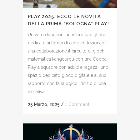
PLAY 2025: ECCO LE NOVITÀ
DELLA PRIMA “BOLOGNA” PLAY!
Un vero dungeon, un intero padiglione
dedicato ai tornei di carte collezionabili,
una collaborazione il circuito di giochi
matematica kangourou con una Coppa
Play a squadre con adulti e ragazzi, uno
spazio dedicato gioco digitale e al suo
rapporto con l’analogico, l'inizio di una
iniziativa...
25 Marzo, 2025
/
1 Comment