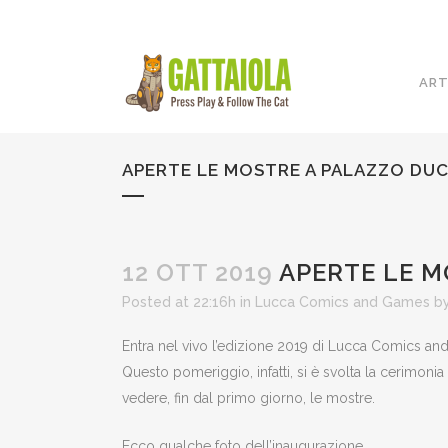
ART
APERTE LE MOSTRE A PALAZZO DUC
12 OTT 2019
APERTE LE M
Posted at 22:16h
in
Lucca Comics and Games
b
Entra nel vivo l’edizione 2019 di Lucca Comics and 
Questo pomeriggio, infatti, si è svolta la cerimoni
vedere, fin dal primo giorno, le mostre.
Ecco qualche foto dell’inaugurazione.