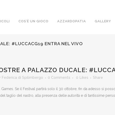
ICOLI
COS’È UN GIOCO
AZZARDOPATIA
GALLERY
ALE: #LUCCACG19 ENTRA NEL VIVO
OSTRE A PALAZZO DUCALE: #LUCCA
y
Federica di Spilimbergo
0 Comments
0
Likes
Share
Games. Se il Festival partirà solo il 30 ottobre, fin da adesso si poss
a del taglio del nastro, alla presenza delle autorità e di tantissime p