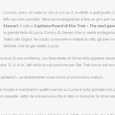
L’occhio, però, mi cade su ‘chi’ è con lui. E, in effetti, a quel punto, 
fatto più che concreto. Stava accompagnando a fare un giro per Luc
Stewart
, il mitico
Capitano Picard di Star Trek – The next gen
la grande festa di Lucca Comics & Games (che lo vedrà protagonist
Teatro del Giglio), ha voluto conoscere e visitare la città, già ben n
dell’arte, che ha già visitato Lucca.
icerca di una conferma, con l’aria ebete di chi ha visto apparire davant
re ‘Si, si, è lui’, del resto la mia passione per Star Trek non è una nov
so salutarla?», probabilmente rossa come un pomodoro maturo.
 la moglie e scambiamo quattro parole su Lucca e sulla giornata non 
io pesante, detto da una persona che è stato in missione ‘là dove nes