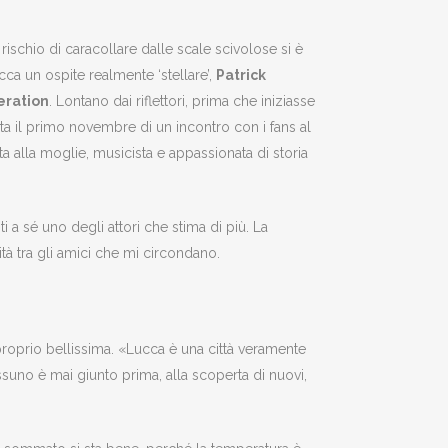
il rischio di caracollare dalle scale scivolose si è
ca un ospite realmente ‘stellare’,
Patrick
eration
. Lontano dai riflettori, prima che iniziasse
a il primo novembre di un incontro con i fans al
ota alla moglie, musicista e appassionata di storia
i a sé uno degli attori che stima di più. La
ità tra gli amici che mi circondano.
proprio bellissima. «Lucca è una città veramente
suno è mai giunto prima, alla scoperta di nuovi,