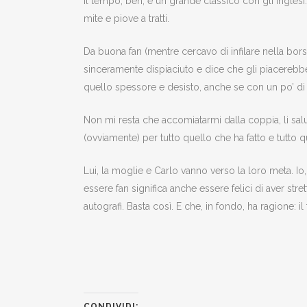
Il tempo, beh, è un grande classico con gli inglesi
mite e piove a tratti.
Da buona fan (mentre cercavo di infilare nella borsa
sinceramente dispiaciuto e dice che gli piacerebb
quello spessore e desisto, anche se con un po’ d
Non mi resta che accomiatarmi dalla coppia, li salut
(ovviamente) per tutto quello che ha fatto e tutto q
Lui, la moglie e Carlo vanno verso la loro meta. Io,
essere fan significa anche essere felici di aver st
autografi. Basta così. E che, in fondo, ha ragione: 
CONDIVIDI: