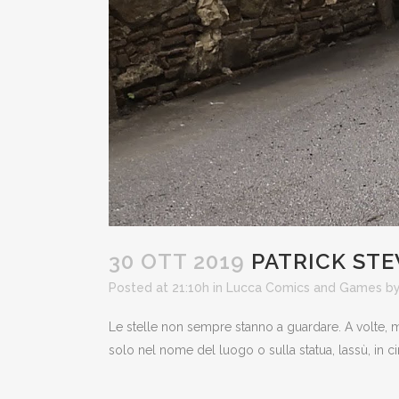
30 OTT 2019
PATRICK STE
Posted at 21:10h
in
Lucca Comics and Games
b
Le stelle non sempre stanno a guardare. A volte
solo nel nome del luogo o sulla statua, lassù, in ci