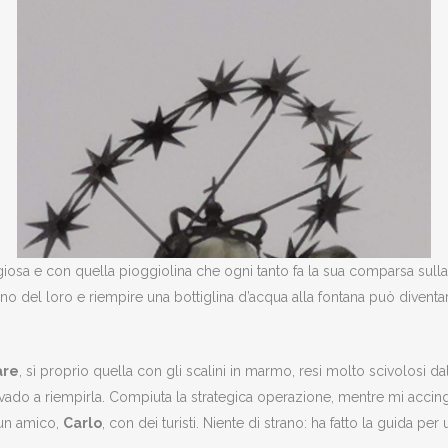
uggiosa e con quella pioggiolina che ogni tanto fa la sua comparsa sul
o del loro e riempire una bottiglina d’acqua alla fontana può diventar
are
, sì proprio quella con gli scalini in marmo, resi molto scivolosi da
 vado a riempirla. Compiuta la strategica operazione, mentre mi accingo
 un amico,
Carlo
, con dei turisti. Niente di strano: ha fatto la guida 