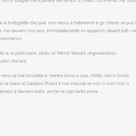
: non si sbaglia mai a parlare del tempo. E, infatti, commenta che, tu
 la bottiglietta d’acqua), non riesco a trattenermi e gli chiedo se può 
e, ma davvero non può. Immediatamente mi appaiono davanti tutti i vi
i rammarico.
o e, in particolare, saluto sir Patrick Stewart, ringraziandolo
uello che farà.
 verso la mia bicicletta e, mentre torno a casa, rifletto che in fondo
retto la mano al Capitano Picard e non importa se non ci sono foto o
il tempo è davvero bello, anche se ogni tanto piove.