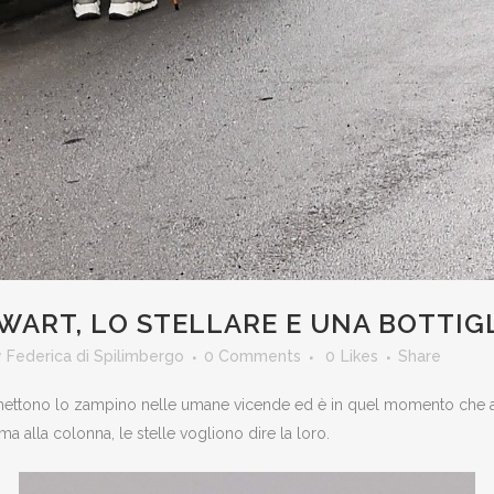
WART, LO STELLARE E UNA BOTTIG
y
Federica di Spilimbergo
0 Comments
0
Likes
Share
, mettono lo zampino nelle umane vicende ed è in quel momento che
ma alla colonna, le stelle vogliono dire la loro.