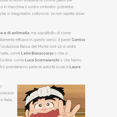
ittura emesso un’allerta di codice giallo per
, o in macchina il vostro ombrello: potrebbe
lli che vi miagoliamo sottovoce, se non sapete dove
e e di antimafia
, ma soprattutto di come
ltamente efficace in questo senso. Il panel
Comics
 Fondazione Banca del Monte (ore 12) e vedrà
i mafia, come
Lelio Bonaccorso
o che si
ll’ordine, come
Luca Scornaienchi
o che hanno
ontro prenderanno parte le autorità locali e
Laura
zo
showcase
 Italia,