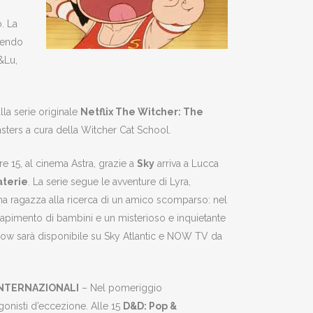
o. La
rtendo
e&Lu,
la serie originale
Netflix The Witcher: The
nsters a cura della Witcher Cat School.
re 15, al cinema Astra, grazie a
Sky
arriva a Lucca
aterie
. La serie segue le avventure di Lyra,
na ragazza alla ricerca di un amico scomparso: nel
rapimento di bambini e un misterioso e inquietante
ow sarà disponibile su Sky Atlantic e NOW TV da
INTERNAZIONALI
– Nel pomeriggio
gonisti d’eccezione. Alle 15
D&D: Pop &