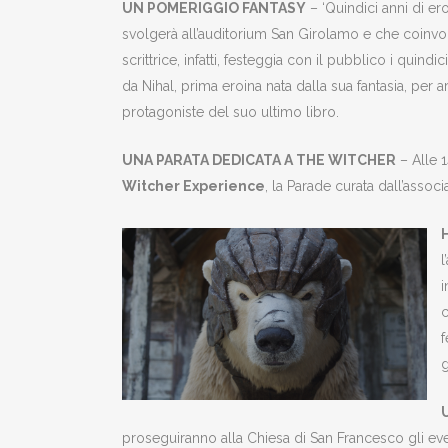
UN POMERIGGIO FANTASY
– ‘Quindici anni di er
svolgerà all’auditorium San Girolamo e che coinv
scrittrice, infatti, festeggia con il pubblico i quind
da Nihal, prima eroina nata dalla sua fantasia, per a
protagoniste del suo ultimo libro.
UNA PARATA DEDICATA A THE WITCHER
– Alle 1
Witcher Experience
, la Parade curata dall’asso
l
i
c
f
g
proseguiranno alla Chiesa di San Francesco gli eve