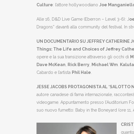
Culture
: l’attore hollywoodiano
Joe Manganiell
Alle 16, D&D Live Game (Eberron – Level 3-6): J
oe
Dragons” davanti alla community del festival. In
UN DOCUMENTARIO SU JEFFREY CATHERINE 
Things: The Life and Choices of Jeffrey Cath
opere e la sua transizione attraverso gli occhi di
M
Dave McKean
,
Rick Berry
,
Michael Wm
.
Kaluta
Cabardo e l’artista
Phil Hale
.
JESSE JACOBS PROTAGONISTA AL ‘SALOTTO N
autore canadese di fama internazionale, racconterà,
videogame. Appuntamento presso l’Auditorium Fond
suo nuovo fumetto: Baby in the Boneyard (ore 11,
CRIST
quanto 