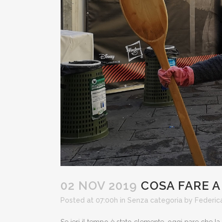
02 NOV 2019
COSA FARE A
Posted at 07:00h
in
Senza categoria
by
Federic