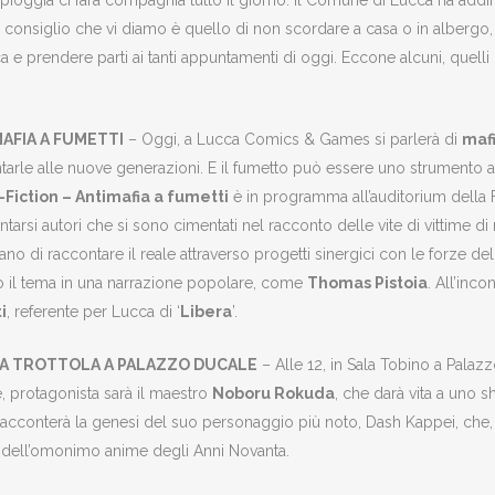
 pioggia ci farà compagnia tutto il giorno. Il Comune di Lucca ha addir
mo consiglio che vi diamo è quello di non scordare a casa o in albergo
ucca e prendere parti ai tanti appuntamenti di oggi. Eccone alcuni, que
AFIA A FUMETTI
– Oggi, a Lucca Comics & Games si parlerà di
mafi
tarle alle nuove generazioni. E il fumetto può essere uno strumento a
Fiction – Antimafia a fumetti
è in programma all’auditorium della
ntarsi autori che si sono cimentati nel racconto delle vite di vittime d
no di raccontare il reale attraverso progetti sinergici con le forze de
to il tema in una narrazione popolare, come
Thomas Pistoia
. All’inc
i
, referente per Lucca di ‘
Libera
’.
LA TROTTOLA A PALAZZO DUCALE
– Alle 12, in Sala Tobino a Palaz
, protagonista sarà il maestro
Noboru Rokuda
, che darà vita a uno 
 racconterà la genesi del suo personaggio più noto, Dash Kappei, che, in
a dell’omonimo anime degli Anni Novanta.