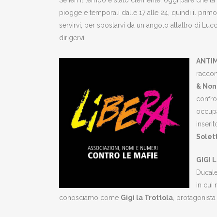
Se ieri il tempo è stato clemente, oggi pare che la
piogge e temporali dalle 17 alle 24, quindi il pri
servirvi, per spostarvi da un angolo all’altro di L
dirigervi.
ANTIM
raccon
& Non-
confro
occupa
inseri
Solett
GIGI 
Ducale
in cui
conosciamo come
Gigi la Trottola
, protagonist