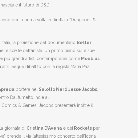
nascita e il futuro di D&D.
anno per la prima volta in diretta a “Dungeons &
n Italia, la proiezione del documentario
Better
elle scelte dell’artista. Un primo piano sulle sue
 dei più grandi artisti contemporanei come
Moebius
,
 altri. Segue dibattito con la regista Maria Paz
Apreda
porterà nel
Salotto Nerd Jesse Jacobs
,
ntro Dal fumetto indie al
 Comics & Games, Jacobs presenterà inoltre il
a giornata di
Cristina D’Avena
e dei
Rockets
per
ve’, prende il via l’attesissimo concerto dell’icona