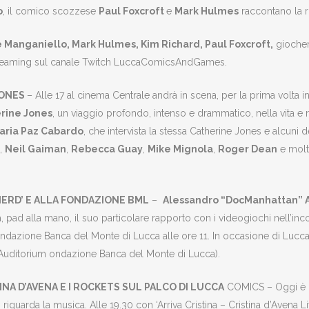
o
, il comico scozzese
Paul Foxcroft
e
Mark Hulmes
raccontano la ri
 Manganiello, Mark Hulmes, Kim Richard, Paul Foxcroft,
giocher
 streaming sul canale Twitch LuccaComicsAndGames.
JONES
– Alle 17 al cinema Centrale andrà in scena, per la prima volta i
erine Jones
, un viaggio profondo, intenso e drammatico, nella vita e n
aria Paz Cabardo
, che intervista la stessa Catherine Jones e alcuni
,
Neil Gaiman
,
Rebecca Guay
,
Mike Mignola
,
Roger Dean
e molti
ERD’ E ALLA FONDAZIONE BML
–
Alessandro “DocManhattan” 
 pad alla mano, il suo particolare rapporto con i videogiochi nell’inco
azione Banca del Monte di Lucca alle ore 11. In occasione di Lucca
 Auditorium ondazione Banca del Monte di Lucca).
INA D’AVENA E I ROCKETS SUL PALCO DI LUCCA
COMICS – Oggi è l
riguarda la musica. Alle 19.30 con ‘Arriva Cristina – Cristina d’Avena Li