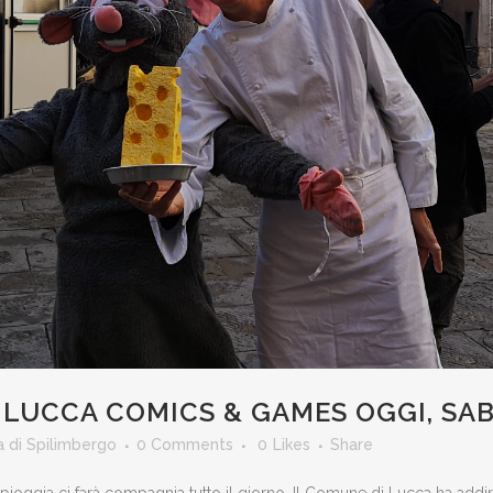
 LUCCA COMICS & GAMES OGGI, SA
a di Spilimbergo
0 Comments
0
Likes
Share