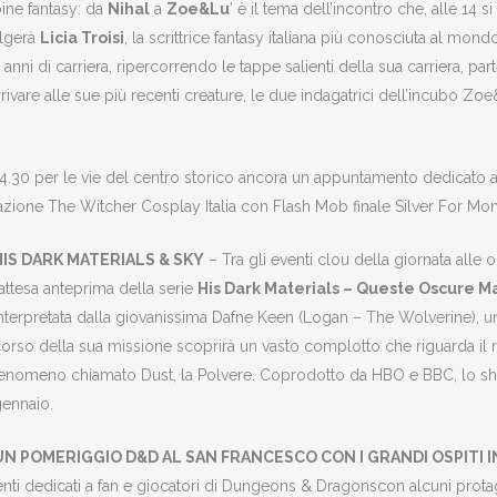
oine fantasy: da
Nihal
a
Zoe&Lu
’ è il tema dell’incontro che, alle 14 si
olgerà
Licia Troisi
, la scrittrice fantasy italiana più conosciuta al mond
ici anni di carriera, ripercorrendo le tappe salienti della sua carriera, pa
rrivare alle sue più recenti creature, le due indagatrici dell’incubo Zo
4.30 per le vie del centro storico ancora un appuntamento dedicato al
ciazione The Witcher Cosplay Italia con Flash Mob finale Silver For Mo
HIS DARK MATERIALS & SKY
– Tra gli eventi clou della giornata alle o
’attesa anteprima della serie
His Dark Materials – Queste Oscure M
nterpretata dalla giovanissima Dafne Keen (Logan – The Wolverine), u
orso della sua missione scoprirà un vasto complotto che riguarda il 
enomeno chiamato Dust, la Polvere. Coprodotto da HBO e BBC, lo sh
ennaio.
UN POMERIGGIO D&D AL SAN FRANCESCO CON I GRANDI OSPITI 
nti dedicati a fan e giocatori di Dungeons & Dragonscon alcuni prota