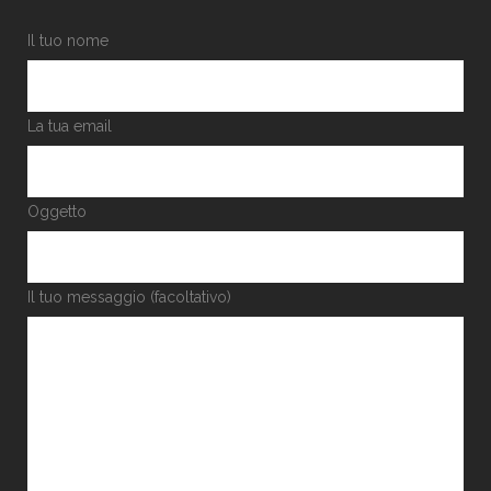
Il tuo nome
La tua email
Oggetto
Il tuo messaggio (facoltativo)