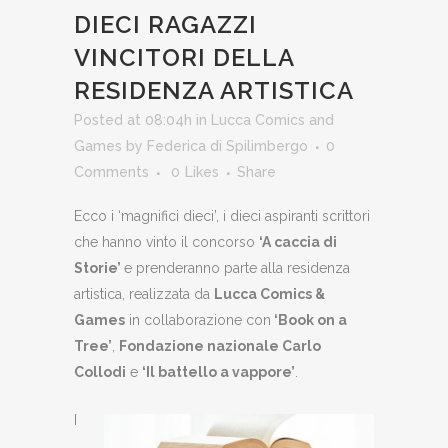
DIECI RAGAZZI
VINCITORI DELLA
RESIDENZA ARTISTICA
Posted at 08:04h
in
Lucca Comics and
Games
by
Federica di Spilimbergo
0
Comments
0
Likes
Share
Ecco i ‘magnifici dieci’, i dieci aspiranti scrittori
che hanno vinto il concorso
‘A caccia di
Storie’
e prenderanno parte alla residenza
artistica, realizzata da
Lucca Comics &
Games
in collaborazione con
‘Book on a
Tree’
,
Fondazione nazionale Carlo
Collodi
e
‘Il battello a vappore’
.
I