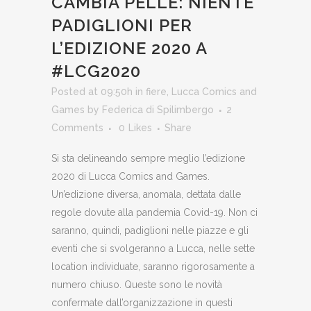
CAMBIA PELLE: NIENTE
PADIGLIONI PER
L’EDIZIONE 2020 A
#LCG2020
Posted at 09:50h
in
fiere
,
Lucca Comics and
Games
by
Federica di Spilimbergo
2
Comments
0
Likes
Share
Si sta delineando sempre meglio l’edizione
2020 di Lucca Comics and Games.
Un’edizione diversa, anomala, dettata dalle
regole dovute alla pandemia Covid-19. Non ci
saranno, quindi, padiglioni nelle piazze e gli
eventi che si svolgeranno a Lucca, nelle sette
location individuate, saranno rigorosamente a
numero chiuso. Queste sono le novità
confermate dall’organizzazione in questi