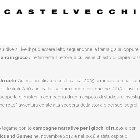
su diversi livelli: può essere letto seguendone la trama gialla, oppure
mano in gioco
direttamente il lettore, a cui viene chiesto di capire cos
o.
di ruolo
. Autrice prolifica ed eclettica, dal 2005 si muove con passio
 testi teatrali. A 10 anni dalla sua prima pubblicazione, nel 2015, è uscit
 scoperta di misteri in compagnia di un manipolo di studiosi e investig
he rotte”, avventura corale alla scoperta della storia e dei suoi segreti
ndo legame con le
campagne narrative per i giochi di ruolo
, e per
ics and Games
nel novembre 2017, e nel 2018 è stata ospite di