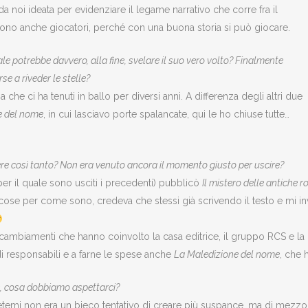
a noi ideata per evidenziare il legame narrativo che corre fra il
e sono anche giocatori, perché con una buona storia si può giocare.
le potrebbe davvero, alla fine, svelare il suo vero volto? Finalmente
se a riveder le stelle?
 che ci ha tenuti in ballo per diversi anni. A differenza degli altri due
e del nome
, in cui lasciavo porte spalancate, qui le ho chiuse tutte…
dere così tanto? Non era venuto ancora il momento giusto per uscire?
er il quale sono usciti i precedenti) pubblicò
Il mistero delle antiche r
le cose per come sono, credeva che stessi già scrivendo il testo e mi i
si cambiamenti che hanno coinvolto la casa editrice, il gruppo RCS e la
i responsabili e a farne le spese anche
La Maledizione del nome
, che 
ue, cosa dobbiamo aspettarci?
detemi non era un bieco tentativo di creare più suspance, ma di mezzo 