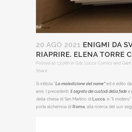
20 AGO 2021
ENIGMI DA SV
RIAPRIRE. ELENA TORRE 
Posted at 13:08h
in
Gdr
,
Lucca Comics and Gam
Share
Si intitola “
La maledizione del nome”
ed è edito da
anni. I precedenti,
Il segreto dei custodi della fede
e
della chiesa di San Martino di
Lucca
, e “Il mister
porta alchemica di
Roma
, alla ricerca del suo s