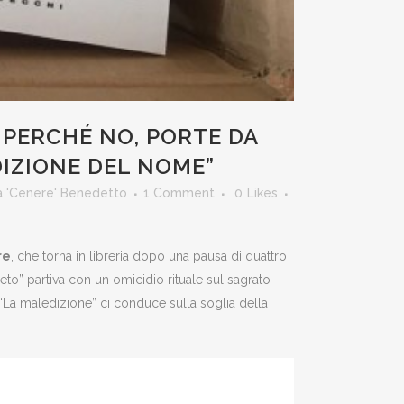
, PERCHÉ NO, PORTE DA
DIZIONE DEL NOME”
 'Cenere' Benedetto
1 Comment
0
Likes
re
, che torna in libreria dopo una pausa di quattro
greto” partiva con un omicidio rituale sul sagrato
, “La maledizione” ci conduce sulla soglia della