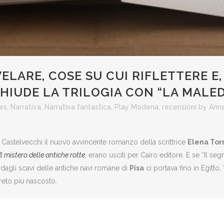
ELARE, COSE SU CUI RIFLETTERE E
CHIUDE LA TRILOGIA CON “LA MALE
es
,
Narrativa
,
Narrativa fantastica
,
Play Modena
,
recensioni
by
Anna
 Castelvecchi il nuovo avvincente romanzo della scrittrice
Elena Tor
Il mistero delle antiche rotte
, erano usciti per Cairo editore. E se “Il se
o” dagli scavi delle antiche navi romane di
Pisa
ci portava fino in Egitto
egreto più nascosto.