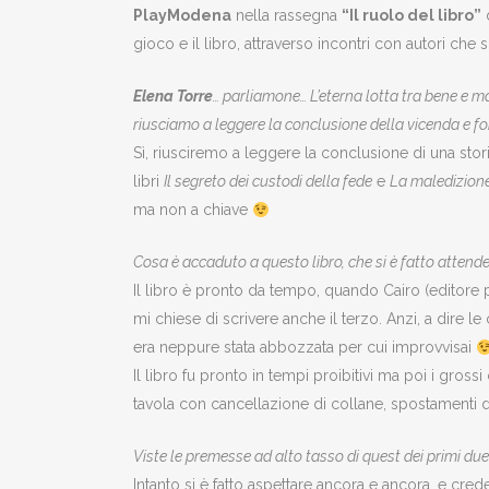
PlayModena
nella rassegna
“Il ruolo del libro”
d
gioco e il libro, attraverso incontri con autori ch
Elena Torre
… parliamone… L’eterna lotta tra bene e ma
riusciamo a leggere la conclusione della vicenda e for
Sì, riusciremo a leggere la conclusione di una storia
libri
Il segreto dei custodi della fede
e
La maledizion
ma non a chiave
Cosa è accaduto a questo libro, che si è fatto atten
Il libro è pronto da tempo, quando Cairo (editore p
mi chiese di scrivere anche il terzo. Anzi, a dire 
era neppure stata abbozzata per cui improvvisai
Il libro fu pronto in tempi proibitivi ma poi i gros
tavola con cancellazione di collane, spostamenti d
Viste le premesse ad alto tasso di quest dei primi d
Intanto si è fatto aspettare ancora e ancora, e cre