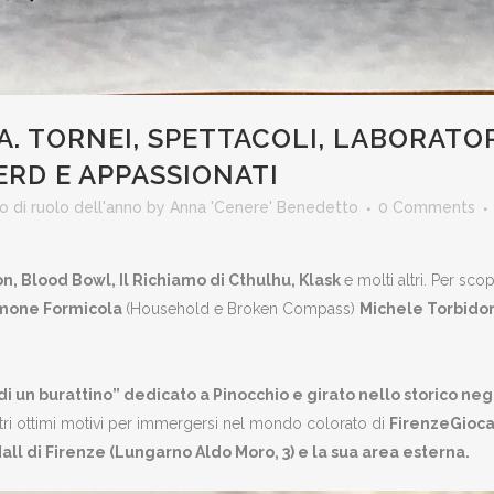
. TORNEI, SPETTACOLI, LABORATO
ERD E APPASSIONATI
o di ruolo dell'anno
by
Anna 'Cenere' Benedetto
0 Comments
n, Blood Bowl, Il Richiamo di Cthulhu, Klask
e molti altri. Per sco
mone Formicola
(Household e Broken Compass)
Michele Torbidon
 un burattino” dedicato a Pinocchio e girato nello storico neg
altri ottimi motivi per immergersi nel mondo colorato di
FirenzeGioca
l di Firenze (Lungarno Aldo Moro, 3) e la sua area esterna.