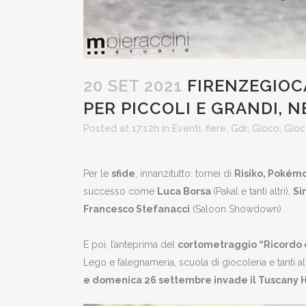
20 SET 2021
FIRENZEGIOCA
PER PICCOLI E GRANDI, N
Posted at 17:12h
in
Eventi
,
fiere
,
Gdr
,
Gioco
,
Gioc
Per le
sfide
, innanzitutto: tornei di
Risiko, Pokémo
successo come
Luca Borsa
(Pakal e tanti altri),
Si
Francesco Stefanacci
(Saloon Showdown)
E poi, l’anteprima del
cortometraggio “Ricordo di
Lego e falegnameria, scuola di giocoleria e tanti 
e domenica 26 settembre invade il Tuscany Hal