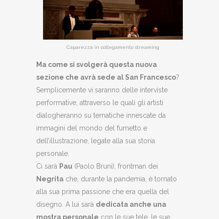
Caparezza in collegamento streaming
Ma come si svolgerà questa nuova
sezione che avrà sede al San Francesco
?
Semplicemente vi saranno delle interviste
performative, attraverso le quali gli artisti
dialogheranno su tematiche innescate da
immagini del mondo del fumetto e
dell’illustrazione, legate alla sua storia
personale.
Ci sarà
Pau
(Paolo Bruni), frontman dei
Negrita
che, durante la pandemia, è tornato
alla sua prima passione che era quella del
disegno. A lui sarà
dedicata anche una
mostra personale
con le sue tele, le sue