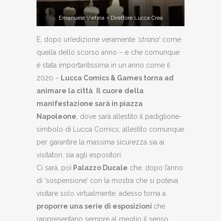
Emanuele Vietina – Direttore Lucca Crea
E, dopo un’edizione veramente ‘
strana
’ come
quella dello scorso anno – e che comunque
è stata importantissima in un anno come il
2020 –
Lucca Comics & Games torna ad
animare la città
.
Il cuore della
manifestazione sarà in piazza
Napoleone
, dove sarà allestito il padiglione-
simbolo di Lucca Comics, allestito comunque
per garantire la massima sicurezza sia ai
visitatori, sia agli espositori.
Ci sarà, poi
Palazzo Ducale
che, dopo l’anno
di ‘sospensione’ con la mostra che si poteva
visitare solo virtualmente, adesso torna a
proporre una serie di esposizioni
che
rappresentano sempre al meglio il senso