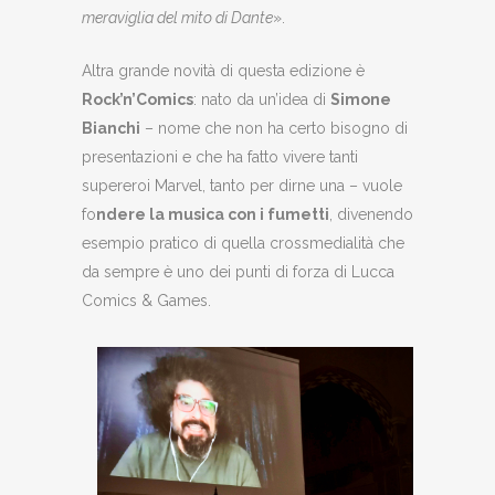
meraviglia del mito di Dante
».
Altra grande novità di questa edizione è
Rock’n’Comics
: nato da un’idea di
Simone
Bianchi
– nome che non ha certo bisogno di
presentazioni e che ha fatto vivere tanti
supereroi Marvel, tanto per dirne una – vuole
fo
ndere la musica con i fumetti
, divenendo
esempio pratico di quella crossmedialità che
da sempre è uno dei punti di forza di Lucca
Comics & Games.