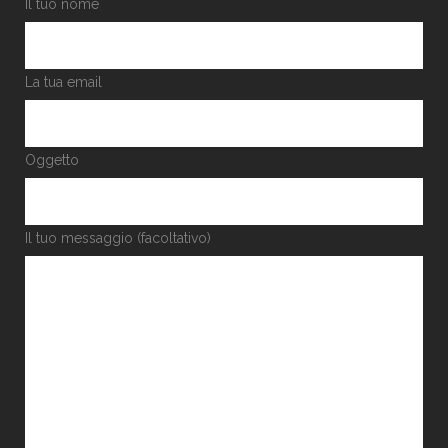
Il tuo nome
La tua email
Oggetto
Il tuo messaggio (facoltativo)