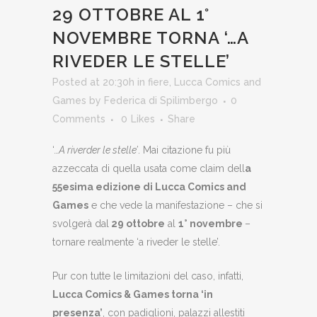
29 OTTOBRE AL 1°
NOVEMBRE TORNA ‘…A
RIVEDER LE STELLE’
Posted at 20:30h
in
fiere
,
Lucca Comics and
Games
by
Federica di Spilimbergo
0
Comments
0
Likes
Share
‘
…A riverder le stelle’
. Mai citazione fu più
azzeccata di quella usata come claim dell
a
55esima edizione di Lucca Comics and
Games
e che vede la manifestazione – che si
svolgerà dal
29 ottobre
al
1° novembre
–
tornare realmente ‘a riveder le stelle’.
Pur con tutte le limitazioni del caso, infatti,
Lucca Comics & Games torna ‘in
presenza’
, con padiglioni, palazzi allestiti