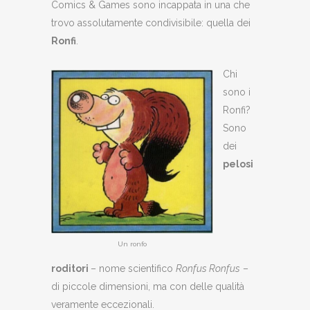
Comics & Games sono incappata in una che
trovo assolutamente condivisibile: quella dei
Ronfi
.
Chi
sono i
Ronfi?
Sono
dei
pelosi
Un ronfo
roditori
– nome scientifico
Ronfus Ronfus
–
di piccole dimensioni, ma con delle qualità
veramente eccezionali.