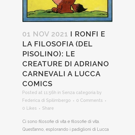
01 NOV 2021
I RONFI E
LA FILOSOFIA (DEL
PISOLINO): LE
CREATURE DI ADRIANO
CARNEVALI A LUCCA
COMICS
Posted at 11:56h
in
Senza categoria
by
Federica di Spilimbergo
0 Comments
0
Likes
Share
Ci sono filosofie di vita e filosofie di vita.
Quest’anno, esplorando i padiglioni di Lucca