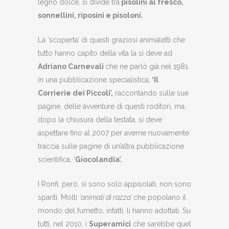
legno dolce, si divide tra
pisolini al fresco,
sonnellini, riposini e pisoloni.
La ‘scoperta’ di questi graziosi animaletti che
tutto hanno capito della vita la si deve ad
Adriano Carnevali
che ne parlò già nel 1981
in una pubblicazione specialistica,
‘Il
Corrierie dei Piccoli’,
raccontando sulle sue
pagine, delle avventure di questi roditori, ma,
dopo la chiusura della testata, si deve
aspettare fino al 2007 per averne nuovamente
traccia sulle pagine di un’altra pubblicazione
scientifica, ‘
Giocolandia’.
I Ronfi, però, si sono solo appisolati, non sono
spariti. Molti
‘animali di razza’
che popolano il
mondo del fumetto, infatti, li hanno adottati. Su
tutti, nel 2010, i
Superamici
che sarebbe quel