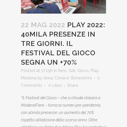
22 MAG 2022
PLAY 2022:
40MILA PRESENZE IN
TRE GIORNI. IL
FESTIVAL DEL GIOCO
SEGNA UN +70%
Posted at 17:19h
in
fiere
,
Gdr
,
Gioco
,
Play
Modena
by
Anna 'Cenere' Benedetto
0
Comments
0
Likes
Share
“Il
Festival del Gioco – che si chiude stasera a
ModenaFiere – torna ai numeri pre-pandemia,
con 40mila presenze: un aumento del 70%
rispetto all’edizione dello scorso anno. Oltre