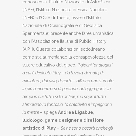
conoscenza: l’Istituto Nazionale di Astrofisica
(INAF), l’Istituto Nazionale di Fisica Nucelare
(INFN) e l’OGS di Trieste, ovvero l’Istituto
Nazionale di Oceanografia e di Geofisica
Sperimentale; presente anche l’area umanistica
con l’Associazione Italiana di Public History
(AIPH). Queste collaborazioni sottolineano
come stia aumentando la consapevolezza del
valore educativo del gioco:
“I giochi “analogici”
a cui è dedicato Play – da tavolo, di ruolo, di
miniature, dal vivo, di carte – offrono uno stimolo
in più a incontrarsi di persona, ad aggregarsi, in
tempi in cui tutto si fa online; ma soprattutto
stimolano la fantasia, la creatività e impegnano
la mente
– spiega
Andrea Ligabue,
ludologo, game designer e direttore
artistico di Play
–
Se ne sono accorti anche gli