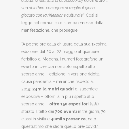
all’ottimo risultato di pubblico Play ha centrato il
suo obiettivo: coniugare al meglio il gioco
giocato con la riflessione culturale
.” Così si
legge nel comunicato stampa emesso dalla
manifestazione, che prosegue:
“A poche ore dalla chiusura della sua 13esima
edizione, dal 20 al 22 maggio al quartiere
fieristico di Modena, i numeri fotografano un
evento in crescita non solo rispetto allo
scorso anno – edizione in versione ridotta
causa pandemia – ma anche rispetto al
2019:
24mila metri quadri
di superficie
espositiva – ottomila in più rispetto allo
scorso anno –
oltre 150 espositori
(+5%),
sforato il tetto dei
700 eventi
in tre giorni, 70
classi in visita e
40mila presenze
, dato
quest’ultimo che sfiora quello pre-covid.”