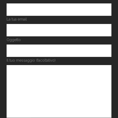
La tua email
Oggetto
Il tuo messaggio (facoltativo)