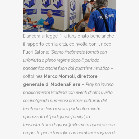
E ancora si legge: “Ha funzionato bene anche
il rapporto con la città, coinvolta con il ricco
Fuori Salone:
“Siamo finalmente tornati con
un’offerta a pieno regime dopo il periodo
pandemico anche fuori dal quartiere fieristico
–
sottolinea
Marco Momoli, direttore
generale di ModenaFiere
–
Play ha invaso
pacificamente Modena con eventi di alto livello
coinvolgendo numerosi partner culturali del
territorio. In fiera è stato particolarmente
apprezzato il “padiglione family”, la
tensostruttura di quasi 3mila metri quadrati con
proposte per le famiglie con bambini e ragazzi di