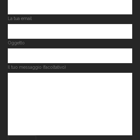
La tua email
Oggetto
Il tuo messaggio (facoltativo)