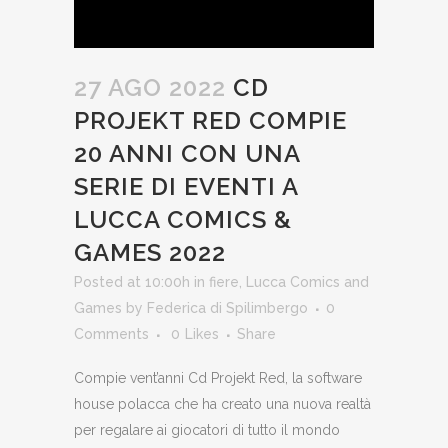
27 AGO 2022
CD
PROJEKT RED COMPIE
20 ANNI CON UNA
SERIE DI EVENTI A
LUCCA COMICS &
GAMES 2022
Posted at 10:00h
in
fiere
,
Lucca Comics and
Games
by
Federica di Spilimbergo
0
Comments
0
Likes
Share
Compie vent’anni Cd Projekt Red, la software
house polacca che ha creato una nuova realtà
per regalare ai giocatori di tutto il mondo