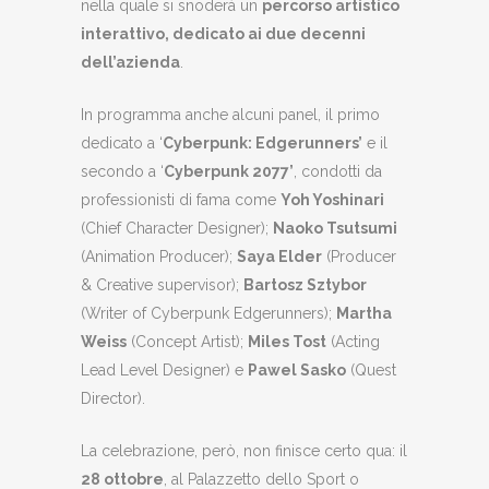
nella quale si snoderà un
percorso artistico
interattivo, dedicato ai due decenni
dell’azienda
.
In programma anche alcuni panel, il primo
dedicato a ‘
Cyberpunk: Edgerunners’
e il
secondo a ‘
Cyberpunk 2077’
, condotti da
professionisti di fama come
Yoh Yoshinari
(Chief Character Designer);
Naoko Tsutsumi
(Animation Producer);
Saya Elder
(Producer
& Creative supervisor);
Bartosz Sztybor
(Writer of Cyberpunk Edgerunners);
Martha
Weiss
(Concept Artist);
Miles Tost
(Acting
Lead Level Designer) e
Pawel Sasko
(Quest
Director).
La celebrazione, però, non finisce certo qua: il
28 ottobre
, al Palazzetto dello Sport o