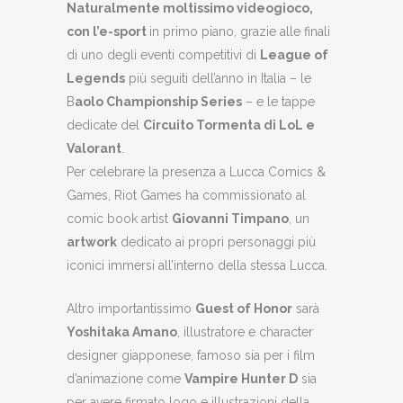
Naturalmente moltissimo videogioco,
con l’e-sport
in primo piano, grazie alle finali
di uno degli eventi competitivi di
League of
Legends
più seguiti dell’anno in Italia – le
B
aolo Championship Series
– e le tappe
dedicate del
Circuito Tormenta di LoL e
Valorant
.
Per celebrare la presenza a Lucca Comics &
Games, Riot Games ha commissionato al
comic book artist
Giovanni Timpano
, un
artwork
dedicato ai propri personaggi più
iconici immersi all’interno della stessa Lucca.
Altro importantissimo
Guest of Honor
sarà
Yoshitaka Amano
, illustratore e character
designer giapponese, famoso sia per i film
d’animazione come
Vampire Hunter D
sia
per avere firmato logo e illustrazioni della