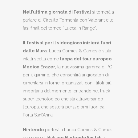
Nell’ultima giornata di Festival
si tornerà a
parlare di Circuito Tormenta con Valorant e le
fasi finail del torneo “Lucca in Range”.
Il festival per il videogioco inizierà fuori
dalle Mura
. Lucca Comics & Games è stata
infatti scelta come
tappa del tour europeo
Medion Erazer
, la nuovissima gamma di PC
per il gaming, che consentirà ai giocatori di
cimentarsi in tornei organizzati con i titoli più
importanti del momento, entrando nel truck
super tecnologico che sta attraversando
l’Europa, che sosterà per 5 giorni fuori da
Porta Sant’Anna.
Nintendo
porterà a Lucca Comics & Games
una serie di titoli
per Nintendo Switch
; i