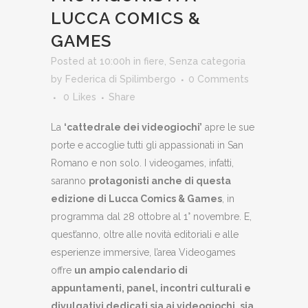
LUCCA COMICS &
GAMES
Posted at 10:00h
in
fiere
,
Senza categoria
by
Federica di Spilimbergo
0 Comments
0
Likes
Share
La
‘cattedrale dei videogiochi’
apre le sue
porte e accoglie tutti gli appassionati in San
Romano e non solo. I videogames, infatti,
saranno
protagonisti anche di questa
edizione di Lucca Comics & Games
, in
programma dal 28 ottobre al 1° novembre. E,
quest’anno, oltre alle novità editoriali e alle
esperienze immersive, l’area Videogames
offre
un ampio calendario di
appuntamenti, panel, incontri culturali e
divulgativi dedicati sia ai videogiochi, sia