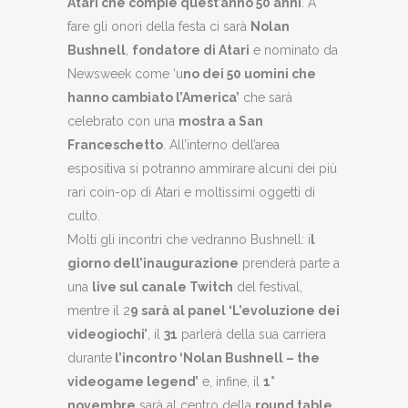
Atari che compie quest’anno 50 anni
. A
fare gli onori della festa ci sarà
Nolan
Bushnell
,
fondatore di Atari
e nominato da
Newsweek come ‘u
no dei 50 uomini che
hanno cambiato l’America’
che sarà
celebrato con una
mostra a San
Franceschetto
. All’interno dell’area
espositiva si potranno ammirare alcuni dei più
rari coin-op di Atari e moltissimi oggetti di
culto.
Molti gli incontri che vedranno Bushnell: i
l
giorno dell’inaugurazione
prenderà parte a
una
live sul canale Twitch
del festival,
mentre il 2
9 sarà al panel ‘L’evoluzione dei
videogiochi’
, il
31
parlerà della sua carriera
durante
l’incontro ‘Nolan Bushnell – the
videogame legend’
e, infine, il
1°
novembre
sarà al centro della
round table