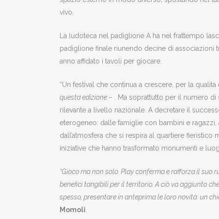
vivo.
La ludoteca nel padiglione A ha nel frattempo las
padiglione finale riunendo decine di associazioni tr
anno affidato i tavoli per giocare.
“Un festival che continua a crescere, per la qualità
questa edizione
– . Ma soprattutto per il numero di 
rilevante a livello nazionale. A decretare il succes
eterogeneo: dalle famiglie con bambini e ragazzi, ai
dall’atmosfera che si respira al quartiere fieristic
iniziative che hanno trasformato monumenti e luoghi d
“Gioco ma non solo. Play conferma e rafforza il suo ru
benefici tangibili per il territorio. A ciò va aggiunto
spesso, presentare in anteprima le loro novità: un chi
Momoli
.