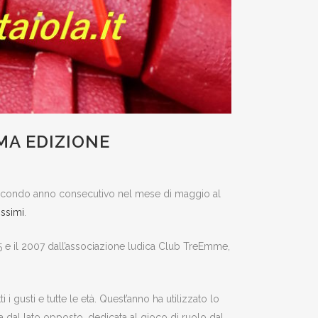
IMA EDIZIONE
il secondo anno consecutivo nel mese di maggio al
issimi
.
985 e il 2007 dall’associazione ludica Club TreEmme,
ti i gusti e tutte le età. Quest’anno ha utilizzato lo
 dal lato opposto, dedicata al gioco di ruolo dal