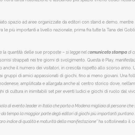
ciato spazio ad aree organizzate da editori con stand e demo, mentre 
a le più importanti a livello nazionale, prima fra tutte la Tana dei Gob
 e la quantità delle sue proposte –
si legge nel c
omunicato stampa
di 
sorrisi strappati nei tre giorni di svolgimento. Questa è Play, manifes
so anche il numero dei visitatori, in crescita rispetto allo scorso anno
 gruppi di amici appassionati di giochi, fino ai meno giovani. Una folla 
o modenese, amplificata e allargata anche al centro storico dove, nell’a
i cultura in inimitabili set per eventi ludici e giochi di ruolo dal vivo
olo di evento leader in Italia che porta a Modena migliaia di persone che 
 che da tempo la maggior parte degli editori di giochi più importanti puntan
aro indice di qualità e maturità della manifestazione”
ha sottolineato il 