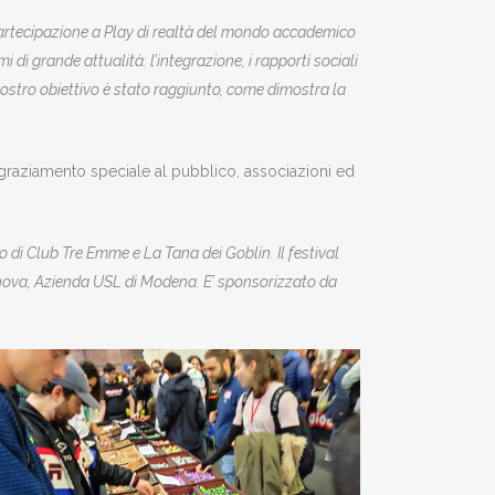
rtecipazione a Play di realtà del mondo accademico
i di grande attualità: l’integrazione, i rapporti sociali
 nostro obiettivo è stato raggiunto, come dimostra la
ngraziamento speciale al pubblico, associazioni ed
 di Club Tre Emme e La Tana dei Goblin. Il festival
enova, Azienda USL di Modena. E’ sponsorizzato da