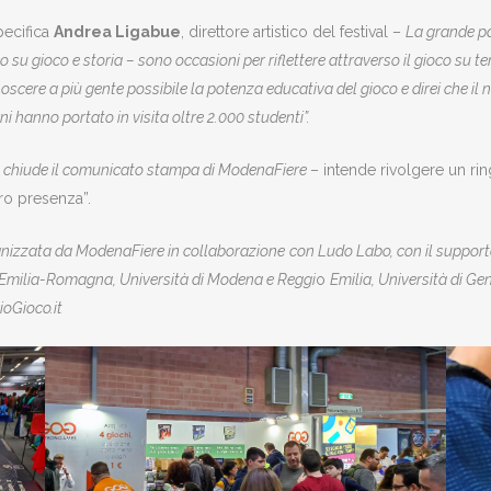
pecifica
Andrea Ligabue
, direttore artistico del festival –
La grande pa
o su gioco e storia – sono occasioni per riflettere attraverso il gioco su tem
oscere a più gente possibile la potenza educativa del gioco e direi che il
i hanno portato in visita oltre 2.000 studenti”.
–
chiude il comunicato stampa di ModenaFiere
– intende rivolgere un ri
oro presenza”.
nizzata da ModenaFiere in collaborazione
con Ludo Labo, con il supporto
Emilia-Romagna, Università di Modena e Reggi
o
Emilia, Università di G
oGioco.it