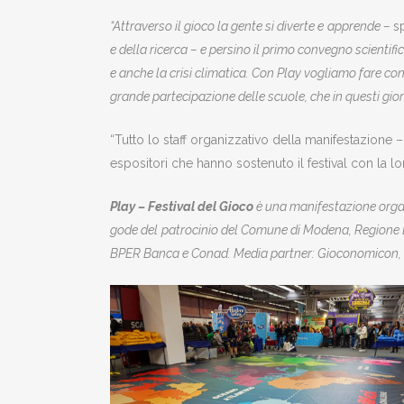
“Attraverso il gioco la gente si diverte e
apprende –
s
e della ricerca – e persino il primo convegno scientific
e anche la crisi climatica. Con Play vogliamo fare con
grande partecipazione delle scuole, che in questi giorn
“Tutto lo staff organizzativo della manifestazione 
espositori che hanno sostenuto il festival con la l
Play – Festival del Gioco
è una manifestazione orga
gode del
patrocinio del Comune di Modena, Regione 
BPER Banca e Conad. Media partner: Gioconomicon, i