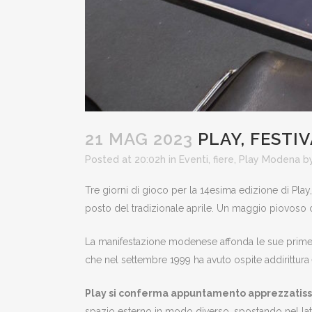
21 MAG 2023
PLAY, FESTIV
Posted at 20:02h
in
Eventi
,
fiere
,
Play Modena
b
Tre giorni di gioco per la 14esima edizione di Pla
posto del tradizionale aprile. Un maggio piovoso c
La manifestazione modenese affonda le sue prime e
che nel settembre 1999 ha avuto ospite addirittura
Play si conferma appuntamento apprezzatiss
spazio esterno in modo diverso, spostando nel lato