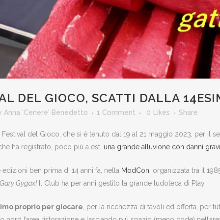
AL DEL GIOCO, SCATTI DALLA 14ES
y
Anna 'Cenere' Benedetto
1 Comment
0
Likes
Share
y, Festival del Gioco, che si è tenuto dal 19 al 21 maggio 2023, per 
he ha registrato, poco più a est,
una grande alluvione con danni grav
dizioni ben prima di 14 anni fa, nella
ModCon
, organizzata tra il 1
Gary Gygax!
Il Club ha per anni gestito la grande ludoteca di Play.
imo proprio per giocare
, per la ricchezza di tavoli ed offerta, per tut
 nord l’area ristorazione e lasciando più spazio (meno code) nell’area