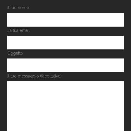
Il tuo nome
La tua email
Oggetto
Il tuo messaggio (facoltativo)