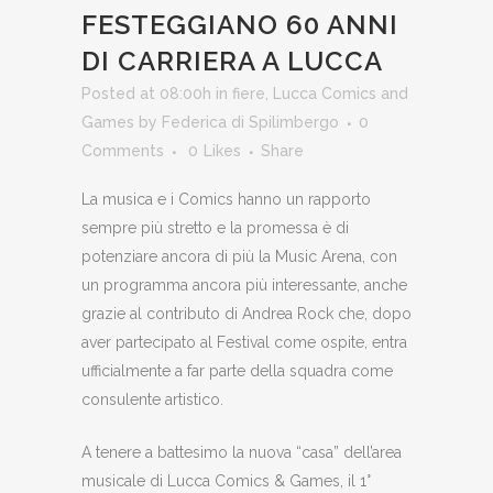
FESTEGGIANO 60 ANNI
DI CARRIERA A LUCCA
Posted at 08:00h
in
fiere
,
Lucca Comics and
Games
by
Federica di Spilimbergo
0
Comments
0
Likes
Share
La musica e i Comics hanno un rapporto
sempre più stretto e la promessa è di
potenziare ancora di più la Music Arena, con
un programma ancora più interessante, anche
grazie al contributo di Andrea Rock che, dopo
aver partecipato al Festival come ospite, entra
ufficialmente a far parte della squadra come
consulente artistico.
A tenere a battesimo la nuova “casa” dell’area
musicale di Lucca Comics & Games, il 1°