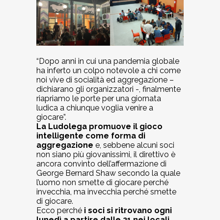
“Dopo anni in cui una pandemia globale
ha inferto un colpo notevole a chi come
noi vive di socialità ed aggregazione –
dichiarano gli organizzatori -, finalmente
riapriamo le porte per una giornata
ludica a chiunque voglia venire a
giocare”.
La Ludolega promuove il gioco
intelligente come forma di
aggregazione
e, sebbene alcuni soci
non siano più giovanissimi, il direttivo è
ancora convinto dell’affermazione di
George Bernard Shaw secondo la quale
l’uomo non smette di giocare perché
invecchia, ma invecchia perché smette
di giocare.
Ecco perché
i soci si ritrovano ogni
lunedì a partire dalle 21 nei locali