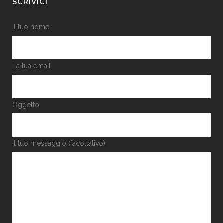
SCRIVICI
Il tuo nome
La tua email
Oggetto
Il tuo messaggio (facoltativo)