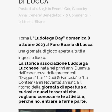
DI LUCCA
Posted at 08:15h
in
Eventi
,
Gdr
,
Gioco
by
Anna 'Cenere' Benedetto
0 Comments
0
Likes
Share
orna il
“Ludolega Day” domenica 8
T
ottobre 2023
al
Foro Boario di Lucca
:
una giornata di gioco aperta a tutti a
ingresso libero.
La storica associazione Ludolega
Lucchese
, nata nei primi anni Duemila
dall’esperienza delle precedenti
“Dragons’ Lair”, “Dadi & Fantasia” e “La
Contea” (anni Novanta) annuncia il
ritorno della
giornata di apertura a
curiosi e nuovi tesserati che
vogliono conoscere le attività e,
perché no, entrare a farne parte.