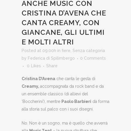
ANCHE MUSIC CON
CRISTINA D’AVENA CHE
CANTA CREAMY, CON
GIANCANE, GLI ULTIMI
E MOLTI ALTRI
Posted at 09:00h
in
fiere
,
Senza categoria
by
Federica di Spilimbergo
0 Comments
0
Likes
Share
Cristina D’Avena
che canta le gesta di
Creamy,
accompagnata da rock band e da
un ensemble classico (di allievi del
‘Boccherini’), mentre
Paolo Barbieri
dà forma
alla storia sul palco con i suoi disegni.
No. Non è un sogno, ma è quello che avverrà
alla
Music Tent
– la nuova struttura che