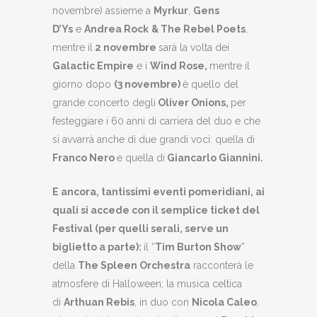
novembre) assieme a
Myrkur
,
Gens
D’Ys
e
Andrea Rock
& The Rebel Poets
,
mentre il
2 novembre
sarà la volta dei
Galactic Empire
e i
Wind Rose,
mentre il
giorno dopo
(3 novembre)
è quello del
grande concerto degli
Oliver Onions,
per
festeggiare i 60 anni di carriera del duo e che
si avvarrà anche di due grandi voci: quella di
Franco Nero
e quella di
Giancarlo Giannini.
E ancora, tantissimi eventi pomeridiani, ai
quali si accede con il semplice ticket del
Festival (per quelli serali, serve un
biglietto a parte):
il “
Tim Burton Show
”
della
The Spleen Orchestra
racconterà le
atmosfere di Halloween; la musica celtica
di
Arthuan Rebis
, in duo con
Nicola Caleo
,