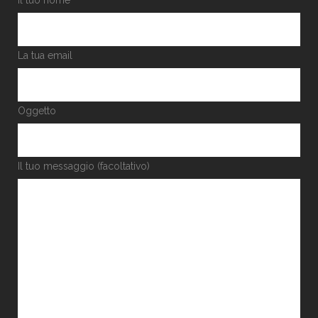
Il tuo nome
La tua email
Oggetto
Il tuo messaggio (facoltativo)