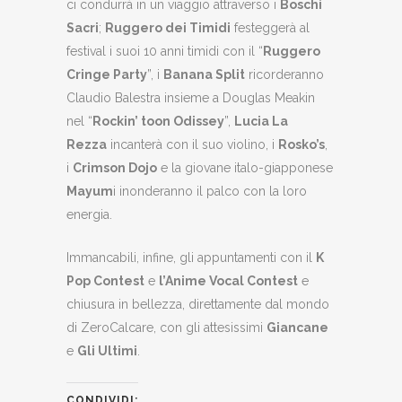
ci condurrà in un viaggio attraverso i
Boschi
Sacri
;
Ruggero dei Timidi
festeggerà al
festival i suoi 10 anni timidi con il “
Ruggero
Cringe Party
”, i
Banana Split
ricorderanno
Claudio Balestra insieme a Douglas Meakin
nel “
Rockin’ toon Odissey
”,
Lucia La
Rezza
incanterà con il suo violino, i
Rosko’s
,
i
Crimson Dojo
e la giovane italo-giapponese
Mayum
i inonderanno il palco con la loro
energia.
Immancabili, infine, gli appuntamenti con il
K
Pop Contest
e
l’Anime Vocal Contest
e
chiusura in bellezza, direttamente dal mondo
di ZeroCalcare, con gli attesissimi
Giancane
e
Gli Ultimi
.
CONDIVIDI: