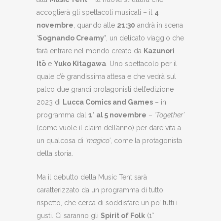
accoglierà gli spettacoli musicali – il
4
novembre
, quando alle
21:30
andrà in scena
‘
Sognando Creamy’
, un delicato viaggio che
farà entrare nel mondo creato da
Kazunori
Itō
e
Yuko Kitagawa
. Uno spettacolo per il
quale c’è grandissima attesa e che vedrà sul
palco due grandi protagonisti dell’edizione
2023 di
Lucca Comics and Games
– in
programma dal
1° al 5 novembre
– ‘
Together’
(come vuole il claim dell’anno) per dare vita a
un qualcosa di ‘
magico’
, come la protagonista
della storia.
Ma il debutto della Music Tent sarà
caratterizzato da un programma di tutto
rispetto, che cerca di soddisfare un po’ tutti i
gusti. Ci saranno gli
Spirit of Folk
(1°