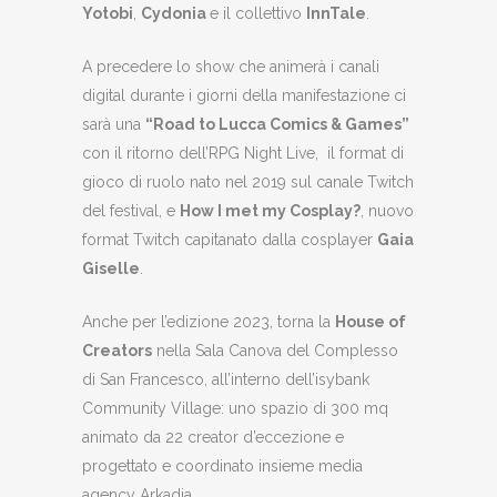
Yotobi
,
Cydonia
e il collettivo
InnTale
.
A precedere lo show che animerà i canali
digital durante i giorni della manifestazione ci
sarà una
“Road to Lucca Comics & Games”
con il ritorno dell’RPG Night Live, il format di
gioco di ruolo nato nel 2019 sul canale Twitch
del festival, e
How I met my Cosplay?
, nuovo
format Twitch capitanato dalla cosplayer
Gaia
Giselle
.
Anche per l’edizione 2023, torna la
House of
Creators
nella Sala Canova del Complesso
di San Francesco, all’interno dell’isybank
Community Village: uno spazio di 300 mq
animato da 22 creator d’eccezione e
progettato e coordinato insieme media
agency Arkadia.