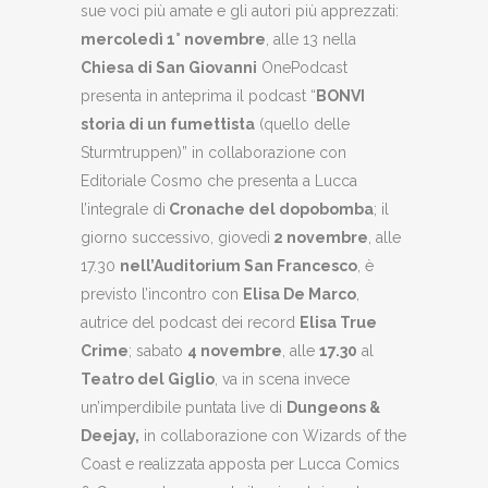
sue voci più amate e gli autori più apprezzati:
mercoledì 1° novembre
, alle 13 nella
Chiesa di San Giovanni
OnePodcast
presenta in anteprima il podcast “
BONVI
storia di un fumettista
(quello delle
Sturmtruppen)” in collaborazione con
Editoriale Cosmo che presenta a Lucca
l’integrale di
Cronache del dopobomba
; il
giorno successivo, giovedì
2 novembre
, alle
17.30
nell’Auditorium San Francesco
, è
previsto l’incontro con
Elisa De Marco
,
autrice del podcast dei record
Elisa True
Crime
; sabato
4 novembre
, alle
17.30
al
Teatro del Giglio
, va in scena invece
un’imperdibile puntata live di
Dungeons &
Deejay,
in collaborazione con Wizards of the
Coast e realizzata apposta per Lucca Comics