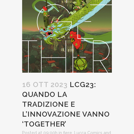
16 OTT 2023
LCG23:
QUANDO LA
TRADIZIONE E
L’INNOVAZIONE VANNO
‘TOGETHER’
Posted at 09:00h
in
fiere
,
Lucca Comics and