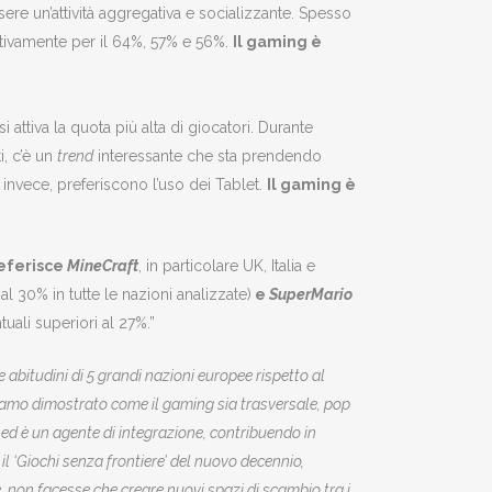
ere un’attività aggregativa e socializzante. Spesso
ttivamente per il 64%, 57% e 56%.
Il gaming è
 attiva la quota più alta di giocatori. Durante
i, c’è un
trend
interessante che sta prendendo
 invece, preferiscono l’uso dei Tablet.
Il gaming è
eferisce
MineCraft
, in particolare UK, Italia e
l 30% in tutte le nazioni analizzate)
e
SuperMario
tuali superiori al 27%.”
 abitudini di 5 grandi nazioni europee rispetto al
bbiamo dimostrato come il gaming sia trasversale, pop
ed è un agente di integrazione, contribuendo in
il ‘Giochi senza frontiere’ del nuovo decennio,
, non facesse che creare nuovi spazi di scambio tra i