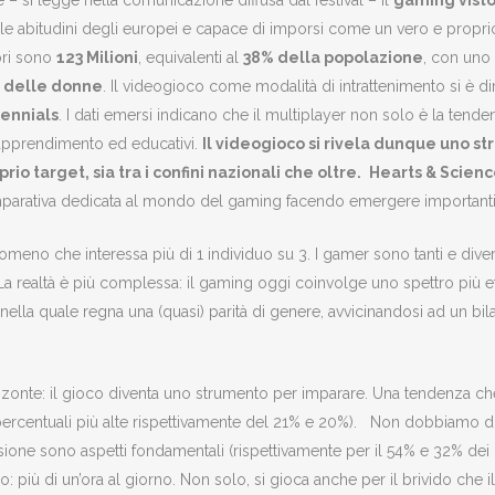
 – si legge nella comunicazione diffusa dal festival – il
gaming vist
elle abitudini degli europei e capace di imporsi come un vero e propr
ori sono
123 Milioni
, equivalenti al
38% della popolazione
, con uno 
% delle donne
. Il videogioco come modalità di intrattenimento si è d
lennials
. I dati emersi indicano che il multiplayer non solo è la ten
 apprendimento ed educativi.
Il videogioco si rivela dunque uno s
 target, sia tra i confini nazionali che oltre.
Hearts & Scien
parativa dedicata al mondo del gaming facendo emergere importanti r
omeno che interessa più di 1 individuo su 3. I gamer sono tanti e diver
La realtà è più complessa: il gaming oggi coinvolge uno spettro più e
 nella quale regna una (quasi) parità di genere, avvicinandosi ad un b
zzonte: il gioco diventa uno strumento per imparare. Una tendenza che v
 le percentuali più alte rispettivamente del 21% e 20%). Non dobbiamo
one sono aspetti fondamentali (rispettivamente per il 54% e 32% dei ga
più di un’ora al giorno. Non solo, si gioca anche per il brivido che i