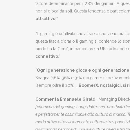
fattore determinante per il 28% dei gamer). A quest
non si gioca da soli. Questa tendenza è particola
attrattivo.”
“Il gaming è un’attività che attrae e che viene prat
questa fascia d’orario il gaming si contende lo sce
piede tra la GenZ, in particolare in UK: l’adozione
connettivo
.”
“
Ogni generazione gioca e ogni generazione h
Spagna (46%, 36% e 31% dei gamer rispettivament
(sempre oltre il 20%). I
BoomerX, nostalgici, si 
Commenta Emanuele Giraldi
, Managing Direct
fenomeno del gaming. Lungi dall’essere un’attività le
e perfettamente assimilabile alla cultura di massa. Tu
modo attivo all’avvicinamento culturale tra i popoli d
avvicinando persone di lingue e culture diverse tra lo