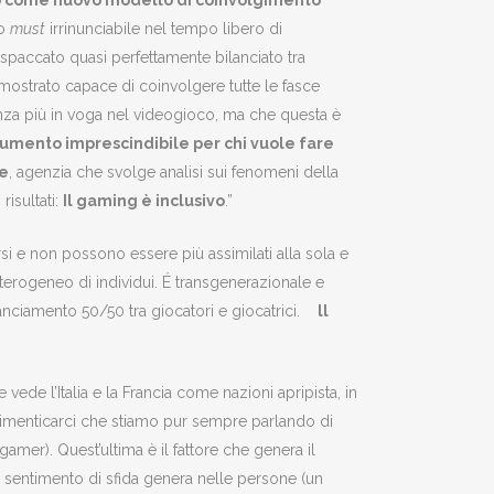
o come nuovo modello di coinvolgimento
io
must
irrinunciabile nel tempo libero di
spaccato quasi perfettamente bilanciato tra
imostrato capace di coinvolgere tutte le fasce
denza più in voga nel videogioco, ma che questa è
trumento imprescindibile per chi vuole fare
ce
, agenzia che svolge analisi sui fenomeni della
isultati:
Il gaming è inclusivo
.”
si e non possono essere più assimilati alla sola e
terogeneo di individui. É transgenerazionale e
ilanciamento 50/50 tra giocatori e giocatrici.
ll
ede l’Italia e la Francia come nazioni apripista, in
 dimenticarci che stiamo pur sempre parlando di
mer). Quest’ultima è il fattore che genera il
l sentimento di sfida genera nelle persone (un