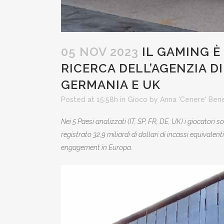
05 NOV 2023
IL GAMING È
RICERCA DELL’AGENZIA D
GERMANIA E UK
Posted at 15:58h
in
Gioco
by
Anna 'Cenere' Ben
Nei 5 Paesi analizzati (IT, SP, FR, DE, UK) i giocatori 
registrato 32,9 miliardi di dollari di incassi equivale
engagement in Europa.