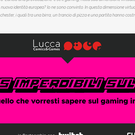
 nuova identità europea?
Io ne sono convinto. In questa dimensione virtual
chester, i quali tra una birra, un trancio di pizza e una partita hanno co