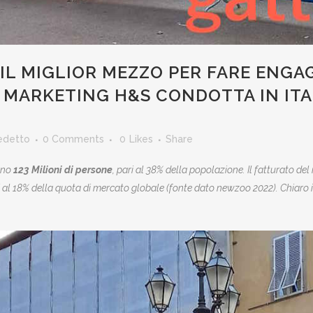
 IL MIGLIOR MEZZO PER FARE ENGA
I MARKETING H&S CONDOTTA IN ITAL
edetto
0 Comments
0
Likes
Share
sono
123 Milioni di persone
, pari al 38% della popolazione. Il fatturato d
nti al 18% della quota di mercato globale (fonte dato newzoo 2022). Chiaro i