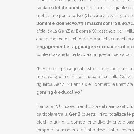
“Sotto la lente d’ingrandimento di Hearts & Science
sociale del decennio
, ormai parte integrante d
moltissime persone. Nei 5 Paesi analizzati i giocat
uomini e donne: 50,3% i maschi contro il 49,7
d’età, dalla
GenZ ai BoomerX
passando per i
Mil
anche capace di includere importanti elementi di
engagement e raggiungere in maniera il proprio
contemporaneità, ha lavorato a questa ricerca com
“In Europa – prosegue il testo – il gaming è un fen
unica categoria di maschi appartenenti alla GenZ. 
riguarda GenZ, Millennials e BoomerX; è un’attività
gaming è educativo
.”
E ancora: “Un nuovo trend si sta delineando all’ori
particolare tra la
GenZ
(questa, infatti, totalizza
giochi e quindi la componente divertimento e passi
tempo di permanenza più alto davanti allo schermo: 