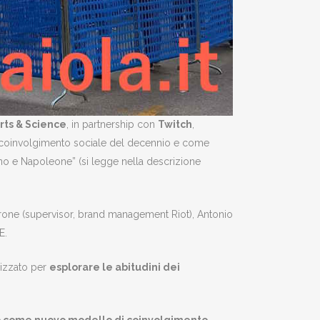
rts & Science
, in partnership con
Twitch
,
di coinvolgimento sociale del decennio e come
agno e Napoleone” (si legge nella descrizione
rone (supervisor, brand management Riot), Antonio
E.
lizzato per
esplorare le abitudini dei