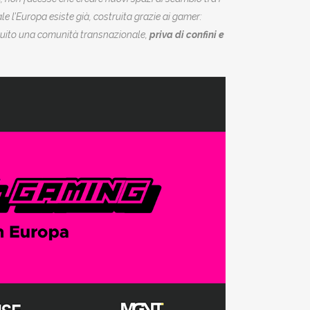
e l’Europa esiste già, costruita grazie ai gamer:
struito una comunità transnazionale,
priva di confini e