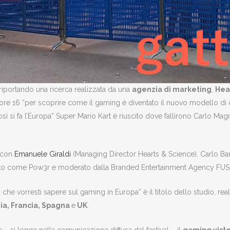
iportando una ricerca realizzata da una
agenzia di marketing
,
Hea
e ore 16 “per scoprire come il gaming è diventato il nuovo modello 
Così si fa l’Europa” Super Mario Kart è riuscito dove fallirono Carlo M
l con
Emanuele Giraldi
(Managing Director Hearts & Science), Carlo Ba
 noto come Pow3r e moderato dalla Branded Entertainment Agency FUS
e vorresti sapere sul gaming in Europa” è il titolo dello studio, rea
nia, Francia, Spagna
e
UK
.