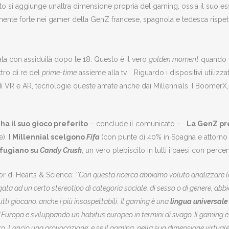
o si aggiunge un’altra dimensione propria del gaming, ossia il suo ess
rmente forte nei gamer della GenZ francese, spagnola e tedesca rispe
icata con assiduità dopo le 18. Questo è il vero
golden moment
quando si
ttro di re del
prime-time
assieme alla tv. Riguardo i dispositivi utilizzat
 di VR e AR, tecnologie queste amate anche dai Millennials. I BoomerX,
a il suo gioco preferito
– conclude il comunicato – .
La GenZ pr
e).
I Millennial scelgono
Fifa
(con punte di 40% in Spagna e attorno a
rifugiano su
Candy Crush
, un vero plebiscito in tutti i paesi con percen
or di Hearts & Science:
‘’Con questa ricerca abbiamo voluto analizzare le
gata ad un certo stereotipo di categoria sociale, di sesso o di genere, a
tti giocano, anche i più insospettabili.
Il gaming è una
lingua universale
’Europa e sviluppando un habitus europeo in termini di svago. Il gaming è 
ro.
Lancio una provocazione: e se il gaming, nella sua dimensione virtuale