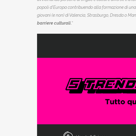
popoli d’Europa contribuendo alla formazione di una
giovani (e non) di Valencia, Strasburgo, Dresda o Man
barriere culturali.
“